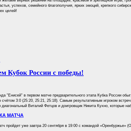
 желаем верных решений на площадке, красивой и зрелищной игры, гро
астья, успехов, семейного благополучия, ярких эмоций, крепкого сибирс
ех целей!
.
м Кубок России с победы!
да "Енисей" в первом матче предварительного этапа Кубка России обы
 счётом 3:0 (25:20, 25:21, 25:18). Самым результативным игроком встре
 диагональный Виталий Фетцов и доигровщик Никита Кухно, которые наб
КА МАТЧА
ч пройдет уже завтра 20 сентября в 19:00 с командой «Оренбуржье» (О