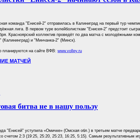
ая команда "Енисей-2" отправилась в Калиниград на первый тур чемпи
жная лига. В первом туре волейболисткам "Енисея-2" предстоит сыгра
ября. Красноярский коллектив проведёт по два матча с молодёжными ко
(Калининград) и "Минчанка-2" (Минск).
р планируются на сайте ВФВ:
www.volley.ru
ИЕ МАТЧЕЙ
.
овая битва не в нашу пользу
да "Енисей" уступила «Омичке» (Омская обл.) в третьем матче предвар
о счетом 2:3 (19:25, 25:20, 25:23, 16:25, 5:15). Самым результативным и