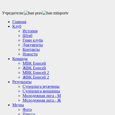
Учредители:
Главная
Клуб
История
Штаб
Гимн клуба
Документы
Контакты
Новости
Команда
МВК Енисей
ЖВК Енисей
МВК Енисей 2
ЖВК Енисей 2
Результаты
Суперлига мужчины
Суперлига женщины
Молодежная лига - М
Молодежная лига - Ж
Медиа
Фото
Пресса