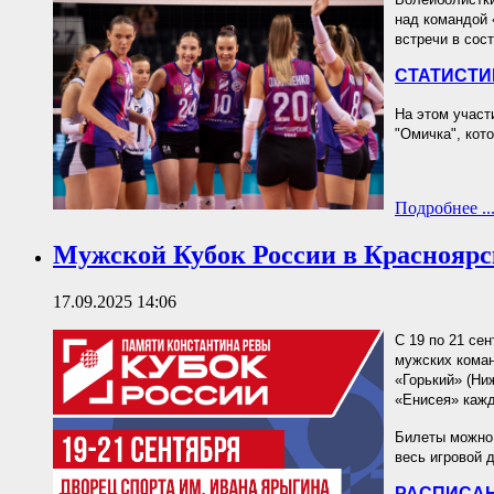
над командой 
встречи в сос
СТАТИСТИ
На этом участ
"Омичка", кот
Подробнее ..
Мужской Кубок России в Красноярс
17.09.2025 14:06
С 19 по 21 се
мужских коман
«Горький» (Ни
«Енисея» кажд
Билеты можно 
весь игровой 
РАСПИСАН