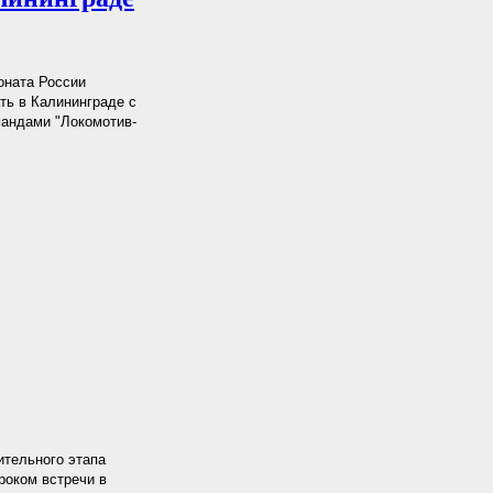
оната России
ть в Калининграде с
мандами "Локомотив-
ительного этапа
гроком встречи в