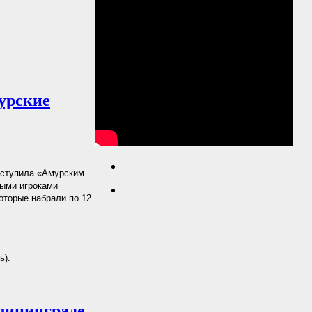
урские
уступила «Амурским
ными игроками
оторые набрали по 12
ь).
лининграде