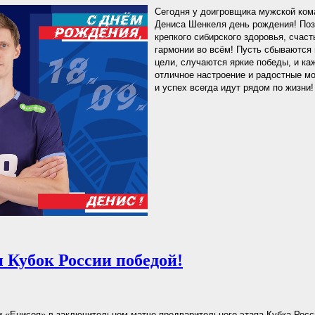
Сегодня у доигровщика мужской ком
Дениса Шенкеля день рождения! По
крепкого сибирского здоровья, счаст
гармонии во всём! Пусть сбываются
цели, случаются яркие победы, и ка
отличное настроение и радостные м
и успех всегда идут рядом по жизни!
 Кубок России победой!
 «Енисея» в заключительном матче предварительного этапа Кубка Рос