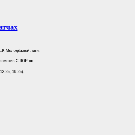
атчах
ТЕК Молодёжной лиги.
Локомотив-СШОР по
2:25, 19:25).