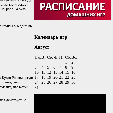
ьтативным игроком
набрала 24 очка.
з группы выходит ВК
Календарь игр
Август
Пн.
Вт.
Ср.
Чт.
Пт.
Сб.
Вс.
1
2
3
4
5
6
7
8
9
10
11
12
13
14
15
16
17
18
19
20
21
22
23
а Кубка России среди
24
25
26
27
28
29
30
с командами:
тметим, что матчи
31
лет действует на