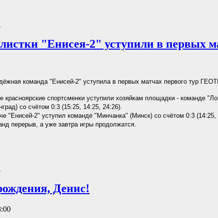
.
листки "Енисея-2" уступили в первых м
ёжная команда "Енисей-2" уступила в первых матчах первого тур ГЕО
е красноярские спортсменки уступили хозяйкам площадки - команде "
град) со счётом 0:3 (15:25, 14:25, 24:26).
е "Енисей-2" уступил команде "Минчанка" (Минск) со счётом 0:3 (14:25, 1
анд перерыв, а уже завтра игры продолжатся.
.
рождения, Денис!
8:00