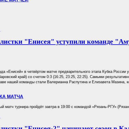
.
листки "Енисея" уступили команде "Ам
да «Енисей» в четвёртом матче предварительного этапа Кубка России 
аровский край) со счетом 0:3 (16:25, 23:25, 22:25). Самыми результатив
таве нашей команды стали Валерианна Распутина и Елизавета Мазина, к
КА МАТЧА
й матч турнира пройдёт завтра в 19:00 с командой «Рязань-РГУ» (Рязан
.
листки "Енисея-2" начинают сезон в Ка