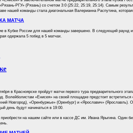
«Рязань-РГУ» (Рязань) со счетом 3:0 (25:22, 25:19, 25:14). Самым резул
таве нашей команды стала диагональная Валерианна Распутина, которая 
КА МАТЧА
ие в Кубке России для нашей команды завершено. В следующий раунд и
орая одержала 5 побед в 5 матчах.
.
ке
нтября в Красноярске пройдут матчи первого тура предварительного этап
д. Волейболистам «Енисея» на своей площадке предстоит встретиться 
жний Новгород), «Оренбуржье» (Оренбург) и «Ярославич» (Ярославль). О
ый день будут начинаться в 19:00.
приобрести на нашем сайте или в кассе ДС им. Ивана Ярыгина. Один би
день.
ИЕ МАТЧЕЙ