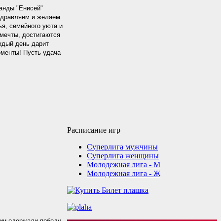
анды "Енисей"
здравляем и желаем
ья, семейного уюта и
 мечты, достигаются
ждый день дарит
оменты! Пусть удача
Расписание игр
Суперлига мужчины
Суперлига женщины
Молодежная лига - М
Молодежная лига - Ж
сии одержали победу