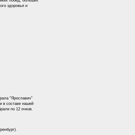
мких побед, больших
кого здоровья и
грала "Ярославич"
чи в составе нашей
рали по 12 очков.
ренбург).