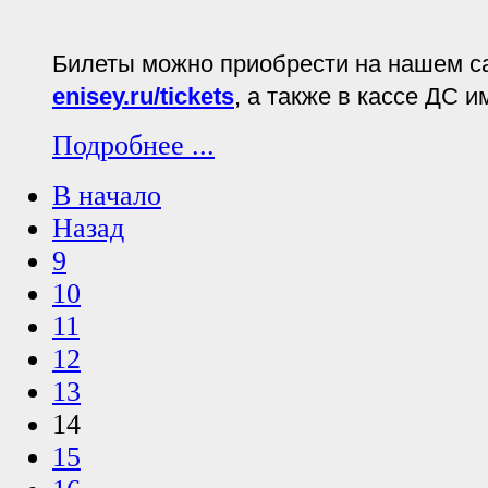
Билеты можно приобрести на нашем с
enisey.ru/tickets
, а также в кассе ДС 
Подробнее ...
В начало
Назад
9
10
11
12
13
14
15