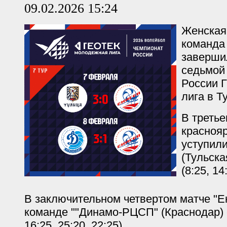
09.02.2026 15:24
Женская
команда 
заверши
седьмой
России 
лига в Т
В третье
красноя
уступили
(Тульска
(8:25, 14
В заключительном четвертом матче "Е
команде ""Динамо-РЦСП" (Краснодар) с
16:25, 25:20, 22:25).