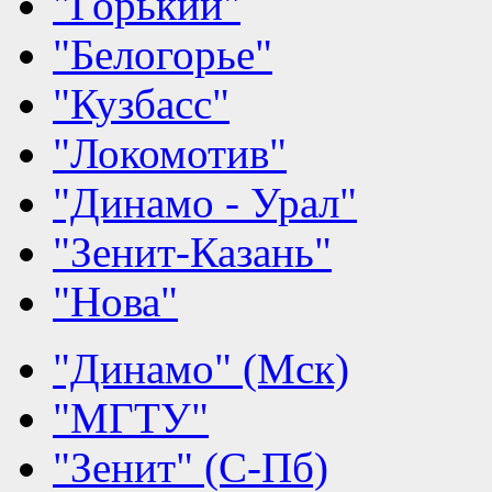
"Горький"
"Белогорье"
"Кузбасс"
"Локомотив"
"Динамо - Урал"
"Зенит-Казань"
"Нова"
"Динамо" (Мск)
"МГТУ"
"Зенит" (С-Пб)