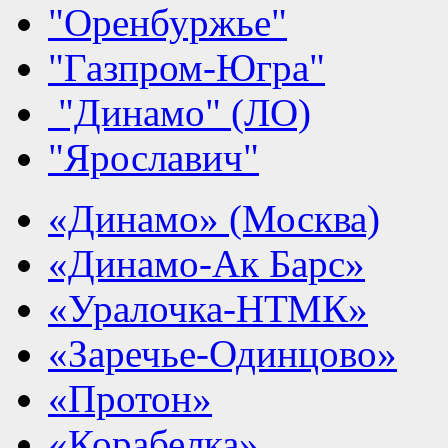
"Оренбуржье"
"Газпром-Югра"
"Динамо" (ЛО)
"Ярославич"
«Динамо» (Москва)
«Динамо-Ак Барс»
«Уралочка-НТМК»
«Заречье-Одинцово»
«Протон»
«Корабелка»