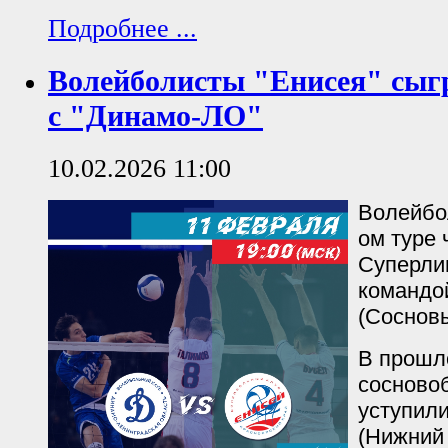
Подробнее ...
Волейболисты "Енисея" сыг
с "Динамо-ЛО"
10.02.2026 11:00
Волейбол
ом туре
Суперлиг
командо
(Сосновы
В прошл
сосновоб
уступили
(Нижний 