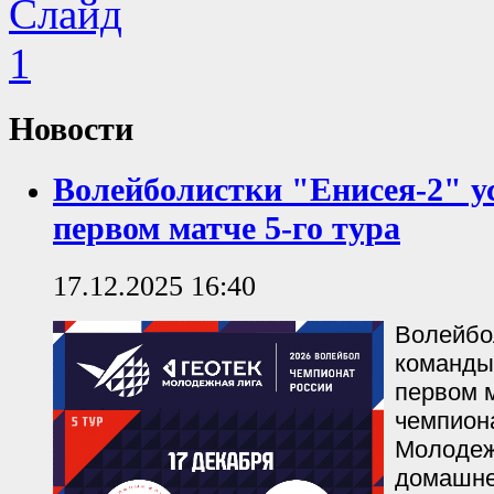
Новости
Волейболистки "Енисея-2" у
первом матче 5-го тура
17.12.2025 16:40
Волейбо
команды
первом м
чемпион
Молодеж
домашне