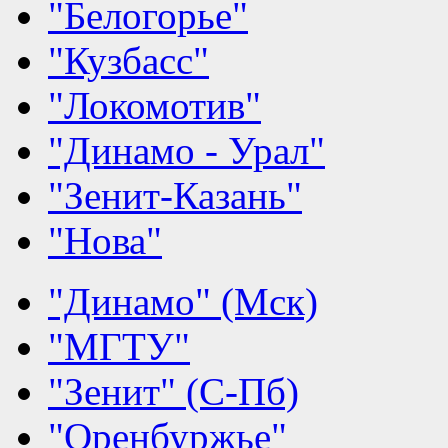
"Белогорье"
"Кузбасс"
"Локомотив"
"Динамо - Урал"
"Зенит-Казань"
"Нова"
"Динамо" (Мск)
"МГТУ"
"Зенит" (С-Пб)
"Оренбуржье"