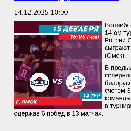
14.12.2025 10:00
Волейбо
14-ом ту
России 
сыграют
(Омск).
В преды
соперни
белорусс
счетом 3
команда 
в турнир
одержав 6 побед в 13 матчах.