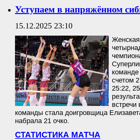
Уступаем в напряжённом сиб
15.12.2025 23:10
Женская
четырна
чемпион
Суперлиг
команде
счетом 2:
25:22, 2
результ
встречи 
команды стала доигровщица Елизавет
набрала 21 очко.
СТАТИСТИКА МАТЧА