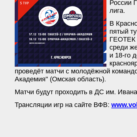
России 
лига.
В Красн
пятый т
ГЕОТЕК 
среди же
и 18-го 
красноя
проведёт матчи с молодёжной командо
Академия" (Омская область).
Матчи будут проходить в ДС им. Иван
Трансляции игр на сайте ВФВ:
www.vol