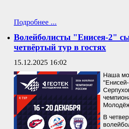
Подробнее ...
Волейболисты "Енисея-2" с
четвёртый тур в гостях
15.12.2025 16:02
Наша мо
"Енисей-
Серпухов
чемпион
Молодёж
В четвер
волейбо