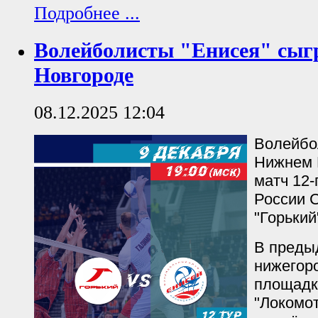
Подробнее ...
Волейболисты "Енисея" сыг
Новгороде
08.12.2025 12:04
Волейбо
Нижнем 
матч 12-
России 
"Горький
В преды
нижегор
площадк
"Локомот