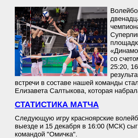
Волейбо
двенадц
чемпион
Суперли
площадк
«Динамо
со счетом
25:20, 1
результ
встречи в составе нашей команды ста
Елизавета Салтыкова, которая набрала
СТАТИСТИКА МАТЧА
Следующую игру красноярские волейб
выезде и 15 декабря в 16:00 (МСК) сы
командой "Омичка".