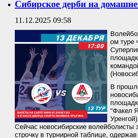
Сибирское дерби на домашне
11.12.2025 09:58
Волейбол
ом туре
Суперлиг
площадк
командо
(Новосиб
В прошл
новосиб
площадк
"Факел 
Уренгой)
Сейчас новосибирские волейболисты 
строчку в турнирной таблице, одержав