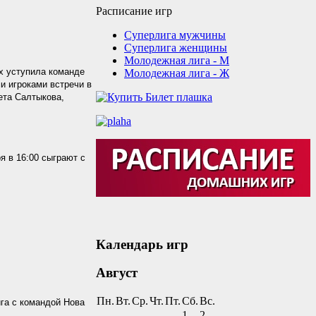
Расписание игр
Суперлига мужчины
Суперлига женщины
Молодежная лига - М
х уступила команде
Молодежная лига - Ж
ми игроками встречи в
ета Салтыкова,
 в 16:00 сыграют с
Календарь игр
Август
Пн.
Вт.
Ср.
Чт.
Пт.
Сб.
Вс.
га с командой Нова
1
2