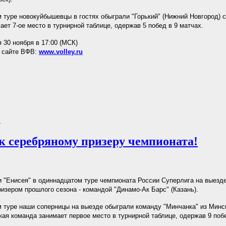
туре новокуйбышевцы в гостях обыграли "Горький" (Нижний Новгород) с
ает 7-ое место в турнирной таблице, одержав 5 побед в 9 матчах.
 30 ноября в 17:00 (МСК)
а сайте ВФВ:
www.volley.ru
.
 к серебряному призеру чемпионата!
 "Енисея" в одиннадцатом туре чемпионата России Суперлига на выезд
изером прошлого сезона - командой "Динамо-Ак Барс" (Казань).
туре наши соперницы на выезде обыграли команду "Минчанка" из Минск
кая команда занимает первое место в турнирной таблице, одержав 9 побе