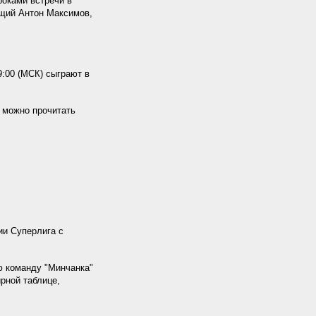
роками встречи в
щий Антон Максимов,
:00 (МСК) сыграют в
 можно прочитать
ии Суперлига с
ю команду "Минчанка"
рной таблице,