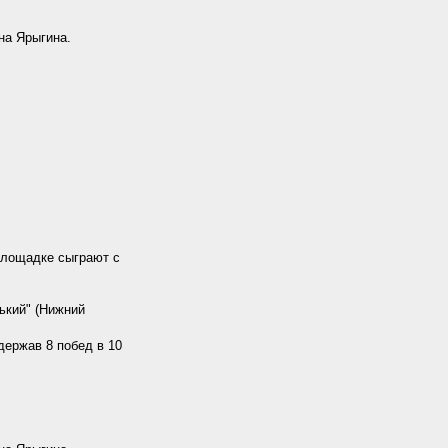
на Ярыгина.
площадке сыграют с
ький" (Нижний
держав 8 побед в 10