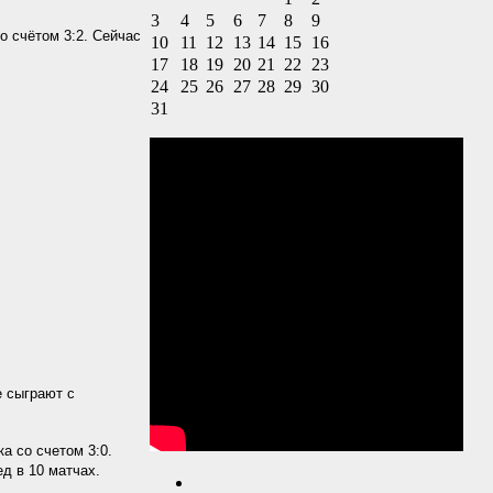
3
4
5
6
7
8
9
о счётом 3:2. Сейчас
10
11
12
13
14
15
16
17
18
19
20
21
22
23
24
25
26
27
28
29
30
31
е сыграют с
а со счетом 3:0.
д в 10 матчах.