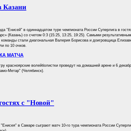
в Казани
да "Енисей" в одиннадцатом туре чемпионата России Суперлига в гостя
с» (Казань) со счетом 0:3 (15:25, 13:25, 19:25). Самыми результативны
 команды стали диагональная Валерия Борисова и доигровщица Елизав
ли по 10 очков.
КА МАТЧА
у красноярские волейболистки проведут на домашней арене и 6 декабря
амо-Метар" (Челябинск).
гостях с "Новой"
"Енисея" в Самаре сыграют матч 10-го тура чемпионата России Суперли
ск).