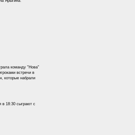
на Ярыгина.
грала команду "Нова"
игроками встречи в
н, которые набрали
 в 18:30 сыграют с