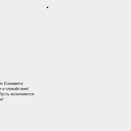
й» Елизавета
 и спокойствия!
 Пусть исполняются
ю!