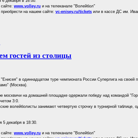
 6 декабря в 16:00.
 сайте:
www.volley.ru
и на телеканале "Волейбол"
приобрести на нашем сайте:
vc-enisey.ru/tickets
или в кассе ДС им. Ива
.
ем гостей из столицы
"Енисея" в одиннадцатом туре чемпионата России Суперлига на своей 
амо" (Москва).
е москвичи на домашней площадке одержали победу над командой "Гор
четом 3:0.
ские волейболисты занимают четвертую строчку в турнирной таблице, о
 5 декабря в 18:30.
 сайте:
www.volley.ru
и на телеканале "Волейбол"