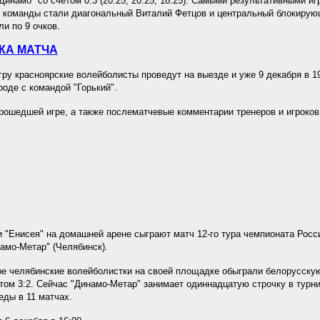
Динамо" со счётом 0:3 (20:25, 20:25, 18:25). Самыми результативными иг
 команды стали диагональный Виталий Фетцов и центральный блокирую
ли по 9 очков.
КА МАТЧА
у красноярские волейболисты проведут на выезде и уже 9 декабря в 19
оде с командой "Горький".
рошедшей игре, а также послематчевые комментарии тренеров и игроков
 "Енисея" на домашней арене сыграют матч 12-го тура чемпионата Росс
амо-Метар" (Челябинск).
е челябинские волейболистки на своей площадке обыграли белорусску
етом 3:2. Сейчас "Динамо-Метар" занимает одиннадцатую строчку в турни
еды в 11 матчах.