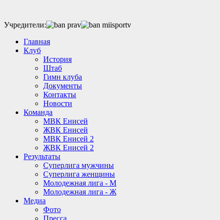
Учредители:
Главная
Клуб
История
Штаб
Гимн клуба
Документы
Контакты
Новости
Команда
МВК Енисей
ЖВК Енисей
МВК Енисей 2
ЖВК Енисей 2
Результаты
Суперлига мужчины
Суперлига женщины
Молодежная лига - М
Молодежная лига - Ж
Медиа
Фото
Пресса