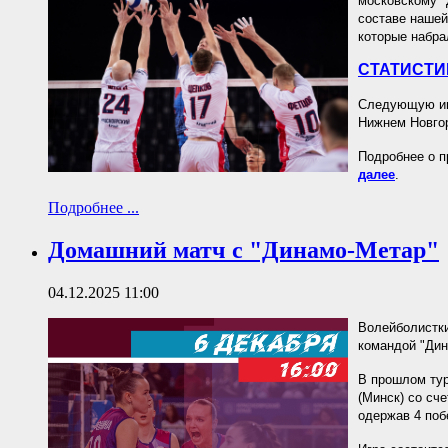
московскому "
составе нашей
которые набра
СТАТИСТИ
Следующую игр
Нижнем Новгор
Подробнее о п
далее
.
Подробнее ...
Домашний матч с "Динамо-Метар"
04.12.2025 11:00
Волейболистки
командой "Дин
В прошлом тур
(Минск) со сч
одержав 4 поб