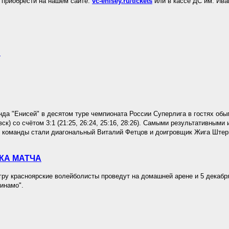
приобрести на нашем сайте:
vc-enisey.ru/tickets
или в кассе ДС им. Ива
.
да "Енисей" в десятом туре чемпионата России Суперлига в гостях обы
к) со счётом 3:1 (21:25, 26:24, 25:16, 28:26). Самыми результативными 
 команды стали диагональный Виталий Фетцов и доигровщик Жига Штер
КА МАТЧА
у красноярские волейболисты проведут на домашней арене и 5 декабря
инамо".