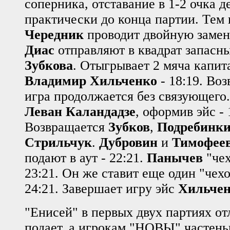
соперника, отставание в 1-2 очка 
практически до конца партии. Тем
Чередник
проводит двойную заме
Диас
отправляют в квадрат запасн
Зубкова
. Отыгрывает 2 мяча капит
Владимир Хильченко
- 18:19. Во
игра продолжается без связующего.
Леван Каландадзе
, оформив эйс - 
Возвращается
Зубков
,
Подребинк
Стрильчук
.
Дубровин
и
Тимофее
подают в аут - 22:21.
Панычев
"чех
23:21. Он же ставит еще один "чех
24:21. Завершает игру эйс
Хильче
"Енисей" в первых двух партиях о
подает, а игрокам "НОВЫ" частеньк