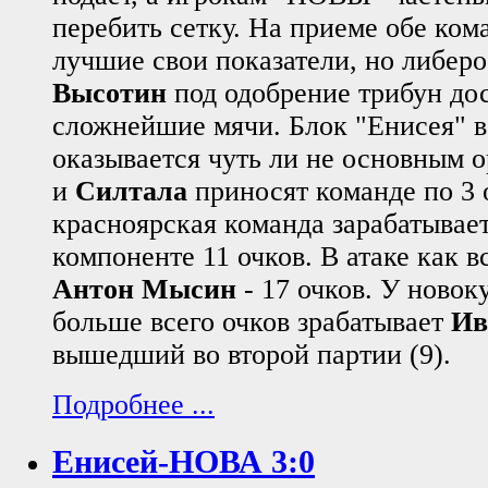
перебить сетку. На приеме обе ко
лучшие свои показатели, но либер
Высотин
под одобрение трибун до
сложнейшие мячи. Блок "Енисея" в
оказывается чуть ли не основным 
и
Силтала
приносят команде по 3 о
красноярская команда зарабатывает
компоненте 11 очков. В атаке как в
Антон Мысин
- 17 очков. У ново
больше всего очков зрабатывает
Ив
вышедший во второй партии (9).
Подробнее ...
Енисей-НОВА 3:0