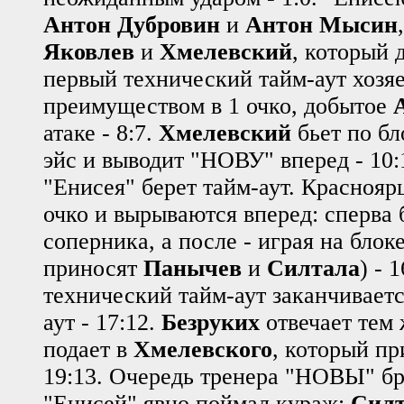
Антон Дубровин
и
Антон Мысин
Яковлев
и
Хмелевский
, который д
первый технический тайм-аут хозяе
преимуществом в 1 очко, добытое
атаке - 8:7.
Хмелевский
бьет по бл
эйс и выводит "НОВУ" вперед - 10:
"Енисея" берет тайм-аут. Красноя
очко и вырываются вперед: сперва
соперника, а после - играя на блоке
приносят
Панычев
и
Силтала
) - 
технический тайм-аут заканчивает
аут - 17:12.
Безруких
отвечает тем 
подает в
Хмелевского
, который пр
19:13. Очередь тренера "НОВЫ" бра
"Енисей" явно поймал кураж:
Силт