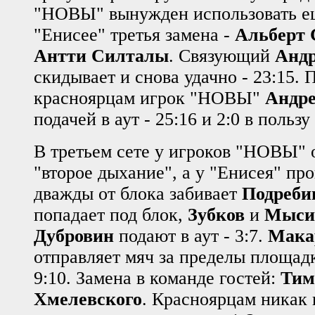
"НОВЫ" вынужден использовать ещ
"Енисее" третья замена -
Альберт 
Антти Силталы
. Связующий
Андр
скидывает и снова удачно - 23:15. 
красноярцам игрок "НОВЫ"
Андре
подачей в аут - 25:16 и 2:0 в пользу
В третьем сете у игроков "НОВЫ" 
"второе дыхание", а у "Енисея" про
дважды от блока забивает
Подреби
попадает под блок,
Зубков
и
Мыси
Дубровин
подают в аут - 3:7.
Мака
отправляет мяч за пределы площад
9:10. Замена в команде гостей:
Тим
Хмелевского
. Красноярцам никак 