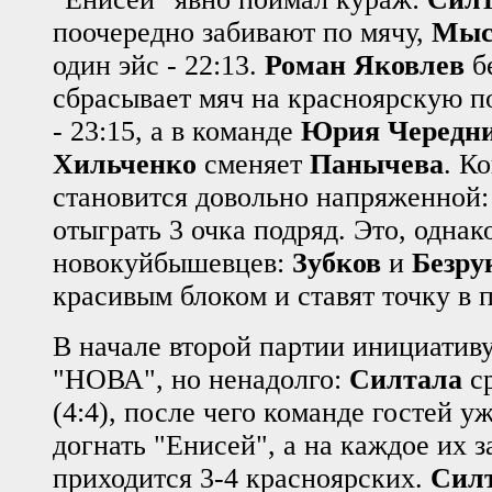
поочередно забивают по мячу,
Мыс
один эйс - 22:13.
Роман Яковлев
бе
сбрасывает мяч на красноярскую 
- 23:15, а в команде
Юрия Чередн
Хильченко
сменяет
Панычева
. К
становится довольно напряженной:
отыграть 3 очка подряд. Это, однако
новокуйбышевцев:
Зубков
и
Безру
красивым блоком и ставят точку в 
В начале второй партии инициативу
"НОВА", но ненадолго:
Силтала
ср
(4:4), после чего команде гостей уж
догнать "Енисей", а на каждое их з
приходится 3-4 красноярских.
Сил