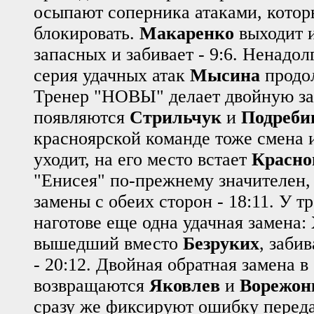
осыпают соперника атаками, котор
блокировать.
Макаренко
выходит и
запасных и забивает - 9:6. Ненадол
серия удачных атак
Мысина
продол
Тренер "НОВЫ" делает двойную за
появляются
Стрильчук
и
Подреби
красноярской команде тоже смена 
уходит, на его место встает
Красно
"Енисея" по-прежнему значителен,
замены с обеих сторон - 18:11. У т
наготове еще одна удачная замена:
вышедший вместо
Безруких
, заби
- 20:12. Двойная обратная замена 
возвращаются
Яковлев
и
Ворежон
сразу же фиксируют ошибку передач