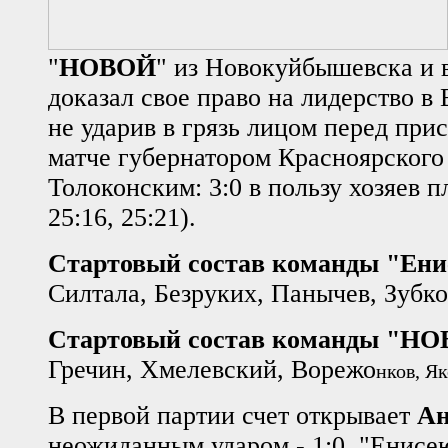
"
НОВОЙ
" из Новокуйбышевска и в
доказал свое право на лидерство в
не ударив в грязь лицом перед при
матче губернатором Красноярского
Толоконским: 3:0 в пользу хозяев п
25:16, 25:21).
Стартовый состав команды "Ени
Силтала, Безруких, Панычев, Зубк
Стартовый состав команды "НО
Гречин, Хмелевский, Ворежо
нков, Я
В первой партии счет открывает
Ан
неожиданным ударом - 1:0. "Енисе