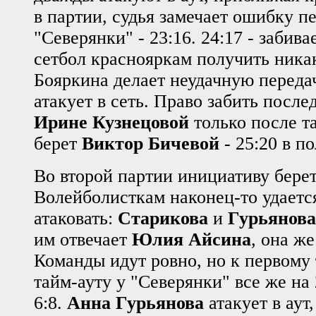
в партии, судья замечает ошибку п
"Северянки" - 23:16. 24:17 - забива
сетбол краснояркам получить никак
Бояркина делает неудачную переда
атакует в сеть. Право забить после
Ирине Кузнецовой
только после т
берет
Виктор Бичевой
- 25:20 в п
Во второй партии инициативу берет
Волейболисткам наконец-то удаетс
атаковать:
Старикова
и
Гурьянова
им отвечает
Юлия Айсина
, она же
Команды идут ровно, но к первому
тайм-ауту у "Северянки" все же на 
6:8.
Анна Гурьянова
атакует в аут,