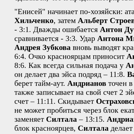
"Енисей" начинает по-хозяйски: ат
Хильченко
, затем
Альберт Строе
- 3:1. Дважды ошибается
Антон Ду
сравнивается - 3:3. Удар
Антона М
Андрея Зубкова
вновь выводят кра
6:4. Очко красноярцам приносит
А
8:6. Как всегда сильная подача у
А
он делает два эйса подряд – 11:8.
В
берет тайм-аут.
Андрианов
точен в
также записывает на свой счет 2 эй
счет – 11:11. Скидывает
Остраховс
не может пробиться через блок ека
заменяет
Силтала
– 13:15.
Андриа
блок красноярцев,
Силтала
делает 