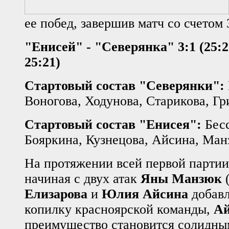
ее побед, завершив матч со счетом 
"Енисей" - "Северянка" 3:1 (25:20
25:21)
Стартовый состав "Северянки":
Воногова, Ходунова, Старикова, Гр
Стартовый состав "Енисея":
Бесс
Бояркина, Кузнецова, Айсина, Ма
На протяжении всей первой партии
начиная с двух атак
Яны Манзюк
(
Елизарова
и
Юлия Айсина
добавл
копилку красноярской команды,
Ай
преимущество становится солидным