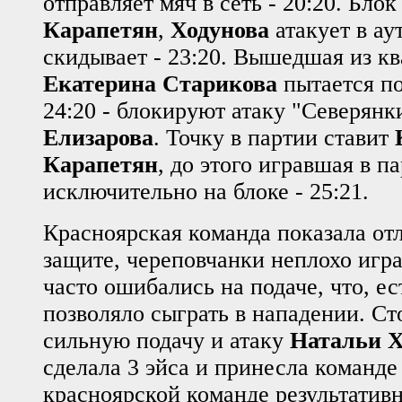
отправляет мяч в сеть - 20:20. Бло
Карапетян
,
Ходунова
атакует в ау
скидывает - 23:20. Вышедшая из кв
Екатерина Старикова
пытается по
24:20 - блокируют атаку "Северян
Елизарова
. Точку в партии ставит
Карапетян
, до этого игравшая в п
исключительно на блоке - 25:21.
Красноярская команда показала от
защите, череповчанки неплохо игра
часто ошибались на подаче, что, ес
позволяло сыграть в нападении. Ст
сильную подачу и атаку
Натальи Х
сделала 3 эйса и принесла команде 
красноярской команде результатив