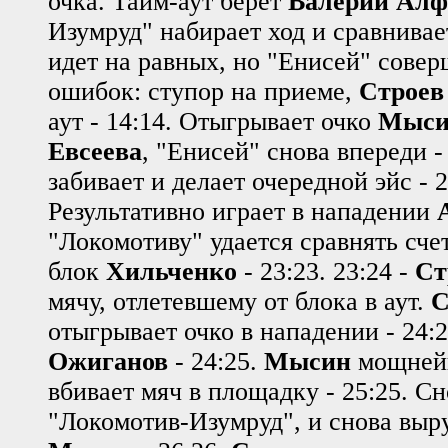
очка. Тайм-аут берет
Валерий Алф
Изумруд" набирает ход и сравнивает
идет на равных, но "Енисей" совер
ошибок: ступор на приеме,
Строев
аут - 14:14. Отыгрывает очко
Мыси
Евсеева
, "Енисей" снова впереди -
забивает и делает очередной эйс - 2
Результативно играет в нападении
"Локомотиву" удается сравнять счет
блок
Хильченко
- 23:23. 23:24 -
Ст
мячу, отлетевшему от блока в аут.
С
отыгрывает очко в нападении - 24:
Ожиганов
- 24:25.
Мысин
мощней
вбивает мяч в площадку - 25:25. С
"Локомотив-Изумруд", и снова выр