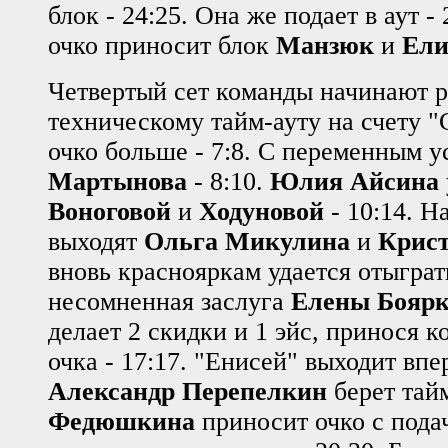
блок - 24:25. Она же подает в аут 
очко приносит блок
Манзюк
и
Ели
Четвертый сет команды начинают р
техническому тайм-ауту на счету "
очко больше - 7:8. С переменным у
Мартынова
- 8:10.
Юлия Айсина
Воноговой
и
Ходуновой
- 10:14. Н
выходят
Ольга Микулина
и
Крист
вновь краснояркам удается отыграть
несомненная заслуга
Елены Бояр
делает 2 скидки и 1 эйс, принося 
очка - 17:17. "Енисей" выходит впер
Александр Перепелкин
берет тай
Федюшкина
приносит очко с подач