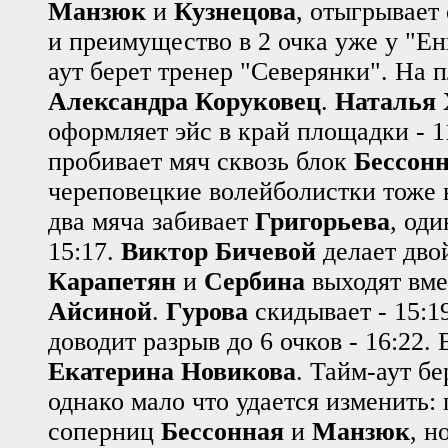
Манзюк
и
Кузнецова
, отыгрывает
и преимущество в 2 очка уже у "Ени
аут берет тренер "Северянки". На
Александра Коруковец
.
Наталья 
оформляет эйс в край площадки - 
пробивает мяч сквозь блок
Бессон
череповецкие волейболистки тоже н
два мяча забивает
Григорьева
, оди
15:17.
Виктор Бичевой
делает дво
Карапетян
и
Сербина
выходят вм
Айсиной
.
Гурова
скидывает - 15:1
доводит разрыв до 6 очков - 16:22.
Екатерина Новикова
. Тайм-аут бе
однако мало что удается изменить:
соперниц
Бессонная
и
Манзюк
, н