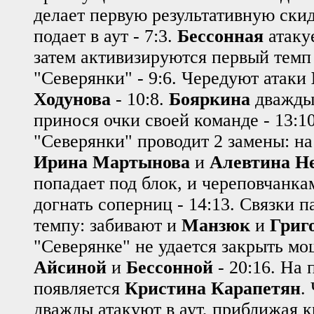
делает первую результативную ски
подает в аут - 7:3.
Бессонная
атаку
затем активизируются первый темп
"Северянки" - 9:6. Чередуют атаки
Ходунова
- 10:8.
Бояркина
дважды 
принося очки своей команде - 13:1
"Северянки" проводит 2 замены: н
Ирина Мартынова
и
Алевтина Н
попадает под блок, и череповчанка
догнать соперниц - 14:13. Связки 
темпу: забивают и
Манзюк
и
Григ
"Северянке" не удается закрыть м
Айсиной
и
Бессонной
- 20:16. На
появляется
Кристина Карапетян
.
дважды атакуют в аут, приближая к