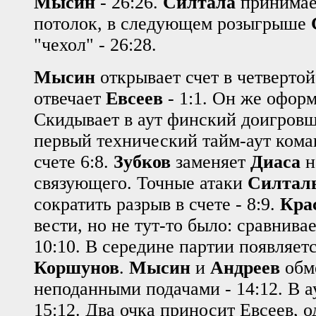
Мысин
- 26:26.
Силтала
принимае
потолок, в следующем розыгрыше
"чехол" - 26:28.
Мысин
открывает счет в четвертой
отвечает
Евсеев
- 1:1. Он же оформл
Скидывает в аут финский доигровщ
первый технический тайм-аут кома
счете 6:8.
Зубков
заменяет
Диаса
н
связующего. Точные атаки
Силтал
сократить разрыв в счете - 8:9.
Кра
вести, но не тут-то было: сравнива
10:10. В середине партии появляет
Коршунов
.
Мысин
и
Андреев
обм
неподанными подачами - 14:12. В а
15:12. Два очка приносит Евсеев, о