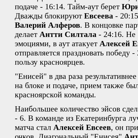
подаче - 16:14. Тайм-аут берет
Юри
Дважды блокируют
Евсеева
- 20:15
Валерий Алферов
. В концовке пар
делает
Антти Силтала
- 24:16. Не
эмоциями, в аут атакует
Алексей Е
отправляется праздновать победу - 2
пользу красноярцев.
"Енисей" в два раза результативне
на блоке и подаче, прием также бы
красноярской команды.
Наибольшее количество эйсов сде
- 6. В команде из Екатеринбурга 
матча стал
Алексей Евсеев
, он пр
очков. Диагональный "Енисея"
Ан