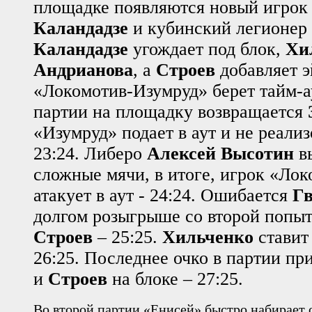
площадке появляются новый игрок
Каландадзе
и кубинский легионер
Каландадзе
угождает под блок,
Хи
Андрианова
, а
Строев
добавляет э
«Локомотив-Изумруд» берет тайм-а
партии на площадку возвращается
«Изумруд» подает в аут и не реализ
23:24. Либеро
Алексей Высотин
в
сложные мячи, в итоге, игрок «Ло
атакует в аут - 24:24. Ошибается
Гв
долгом розыгрыше со второй попыт
Строев
– 25:25.
Хильченко
ставит
26:25. Последнее очко в партии п
и
Строев
на блоке – 27:25.
Во второй партии «Енисей» быстро набирает оч