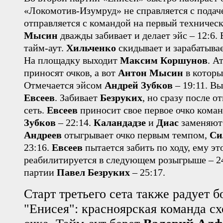
«Локомотив-Изумруд» не справляется с подач
отправляется с командой на первый техническ
Мысин
дважды забивает и делает эйс – 12:6
тайм-аут.
Хильченко
скидывает и зарабатывает
На площадку выходит
Максим Коршунов
. А
приносят очков, а вот
Антон Мысин
в который
Отмечается эйсом
Андрей Зубков
– 19:11. В
Евсеев
. Забивает
Безруких
, но сразу после о
сеть.
Евсеев
приносит свое первое очко коман
Зубков
– 22:14.
Каландадзе
и
Диас
заменяю
Андреев
отыгрывает очко первым темпом,
Си
23:16.
Евсеев
пытается забить по ходу, ему это
реабилитируется в следующем розыгрыше – 24
партии
Павел Безруких
– 25:17.
Старт третьего сета также радует 
"Енисея": красноярская команда сх