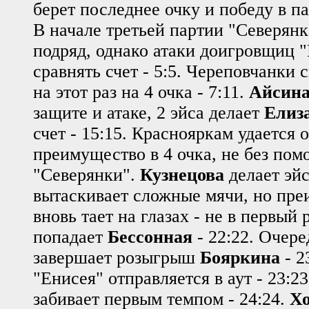
берет последнее очку и победу в па
В начале третьей партии "Северянк
подряд, однако атаки доигровщиц 
сравнять счет - 5:5. Череповчанки 
на этот раз на 4 очка - 7:11.
Айсин
защите и атаке, 2 эйса делает
Елиз
счет - 15:15. Краснояркам удается 
преимущество в 4 очка, не без по
"Северянки".
Кузнецова
делает эйс
вытаскивает сложные мячи, но пре
вновь тает на глазах - не в первый 
попадает
Бессонная
- 22:22. Очер
завершает розыгрыш
Бояркина
- 2
"Енисея" отправляется в аут - 23:2
забивает первым темпом - 24:24.
Хо