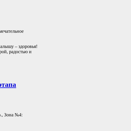
мечательное
малышу – здоровья!
рой, радостью и
этапа
., Зона №4: