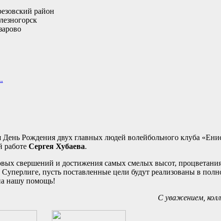
ерезовский район
елезногорск
азарово
.
я День Рождения двух главных людей волейбольного клуба «Ени
й работе
Сергея Хубаева
.
вых свершений и достижения самых смелых высот, процветания
 в Суперлиге, пусть поставленные цели будут реализованы в пол
 на нашу помощь!
С уважением, кол