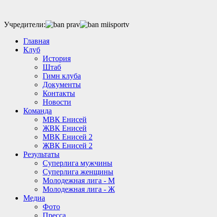
Учредители:
Главная
Клуб
История
Штаб
Гимн клуба
Документы
Контакты
Новости
Команда
МВК Енисей
ЖВК Енисей
МВК Енисей 2
ЖВК Енисей 2
Результаты
Суперлига мужчины
Суперлига женщины
Молодежная лига - М
Молодежная лига - Ж
Медиа
Фото
Пресса