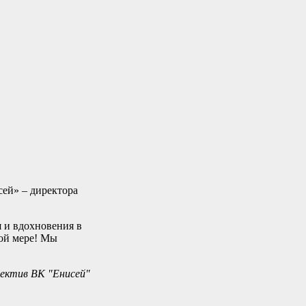
сей» – директора
 и вдохновения в
ной мере! Мы
лектив ВК "Енисей"