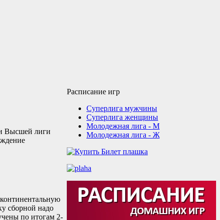
Расписание игр
Суперлига мужчины
Суперлига женщины
Молодежная лига - М
 и Высшей лиги
Молодежная лига - Ж
рждение
з континентальную
ку сборной надо
учены по итогам 2-