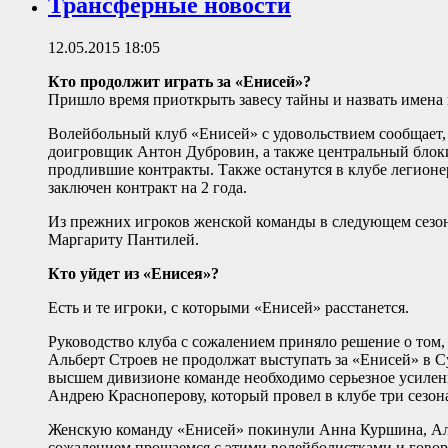
Трансферные новости
12.05.2015 18:05
Кто продолжит играть за «Енисей»?
Пришло время приоткрыть завесу тайны и назвать имена 
Волейбольный клуб «Енисей» с удовольствием сообщает,
доигровщик Антон Дубровин, а также центральный бло
продлившие контракты. Также останутся в клубе легион
заключен контракт на 2 года.
Из прежних игроков женской команды в следующем сез
Маргариту Пантилей.
Кто уйдет из «Енисея»?
Есть и те игроки, с которыми «Енисей» расстанется.
Руководство клуба с сожалением приняло решение о том
Альберт Строев не продолжат выступать за «Енисей» в С
высшем дивизионе команде необходимо серьезное усилени
Андрею Красноперову, который провел в клубе три сезон
Женскую команду «Енисей» покинули Анна Куршина, Алек
сожалением прощаемся с этими волейболистками и говори