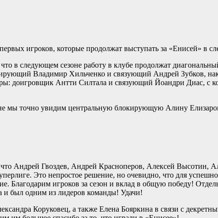
первых игроков, которые продолжат выступать за «Енисей» в с
 что в следующем сезоне работу в клубе продолжат диагональн
кирующий Владимир Хильченко и связующий Андрей Зубков, на
еры: доигровщик Антти Силтала и связующий Йоандри Диас, с 
оне мы точно увидим центральную блокирующую Алину Елизаров
, что Андрей Гвоздев, Андрей Красноперов, Алексей Высотин, А
уперлиге. Это непростое решение, но очевидно, что для успешн
е. Благодарим игроков за сезон и вклад в общую победу! Отдел
а и был одним из лидеров команды! Удачи!
сандра Коруковец, а также Елена Бояркина в связи с декретны
м им большое спасибо за то, что играли в «Енисее»!