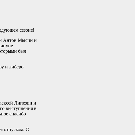
ледующем сезоне!
ый Антон Мысин и
кануне
которыми был
у и либеро
лексей Липезин и
ого выступления в
ьное спасибо
м отпуском. С