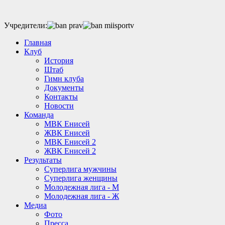
Учредители:
Главная
Клуб
История
Штаб
Гимн клуба
Документы
Контакты
Новости
Команда
МВК Енисей
ЖВК Енисей
МВК Енисей 2
ЖВК Енисей 2
Результаты
Суперлига мужчины
Суперлига женщины
Молодежная лига - М
Молодежная лига - Ж
Медиа
Фото
Пресса