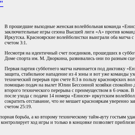
"
В прошедшие выходные женская волейбольная команда «Енис
заключительные игры сезона Высшей лиги «А» против коман
Иркутска. Красноярские волейболистки выиграли оба матча 
счетом 3:1.
Несмотря на идентичный счет поединков, прошедших в суббот
Доме спорта им. М. Дворкина, развивались они по разным сц
Первая партия субботнего матча начинается под диктовку «Ен
защита, стабильное нападение из 4 зоны и вот уже команды у
технический перерыв при счете 8:3 в пользу красноярских во
помощью подач на вылет Юлии Бессонной хозяйки спокойно 
второго технического перерыва с преимуществом в 6 очков. В
после ухода с подачи 14 номера «Енисея» иркутским волейбол
сократить отставание, что не мешает краснояркам уверенно з
счетом 25:19.
порная борьба, а ко второму техническому тайм-ауту гостьям уда
контролирует ход игры и только в концовке позволяет приблизит