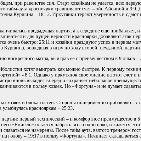
общем, при равенстве сил. Старт хозяйкам не удается, всю перв
ого тайм-аута красноярки сравнивают счет – эйс Айсиной и 9:9.
точна Куршина – 18:12. Иркутянки теряют уверенность и сдают 
канчивалась предыдущая партия, а к середине еще прибавляет, и 
навливаться и для пущей верности красноярки добавляют атак пе
тся очень быстро: 25:11 и хозяйки празднуют успех в первом мат
а Куршина, вошедшая в игру по ходу второй, неудачной, партии
ию воскресного матча, выиграв ее с преимуществом в 9 очков – 
ейболистки хотят выиграть как можно быстрее. К первому технич
туной» - 8:1. Однако у иркутянок свое мнение на этот счет и и
быстро вновь выходит вперед и сохраняет небольшое преимущест
анчиваются в пользу хозяек. Но «Фортуна» и не думает сдаватьс
аки хозяек и блока гостей. Стороны попеременно прибавляют в э
а улыбнулась краснояркам – 25:23.
о партии: первый технический – и комфортное преимущество в 5
него «Енисею» остается набрать всего одно очко, и кажется, чт
и сдаваться не намерены. После тайм-аута, взятого тренером гос
г на голову – 19:17 в пользу «Фортуны». Начинает складываться