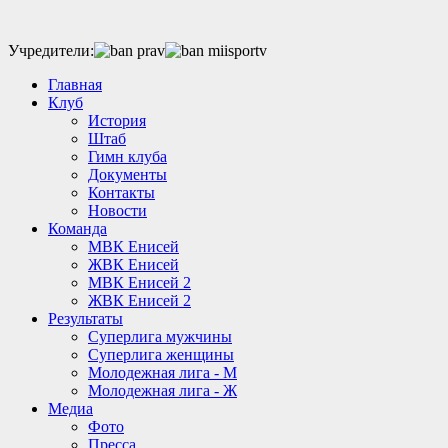
Учредители:
Главная
Клуб
История
Штаб
Гимн клуба
Документы
Контакты
Новости
Команда
МВК Енисей
ЖВК Енисей
МВК Енисей 2
ЖВК Енисей 2
Результаты
Суперлига мужчины
Суперлига женщины
Молодежная лига - М
Молодежная лига - Ж
Медиа
Фото
Пресса