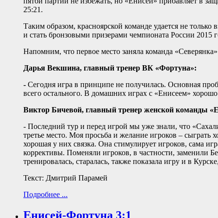
пятой партии не избежать, но «Енисей» прибавляет в защи
25:21.
Таким образом, красноярской команде удается не только 
и стать бронзовыми призерами чемпионата России 2015 г
Напомним, что первое место заняла команда «Северянка»
Дарья Векшина, главный тренер ВК «Фортуна»:
-
Сегодня игра в принципе не получилась. Основная пробл
всего остального. В домашних играх с «Енисеем» хорошо
Виктор Бичевой, главный тренер женской команды «Е
- Последний тур и перед игрой мы уже знали, что «Саха
третье место. Моя просьба и желание игроков – сыграть х
хорошая у них связка. Она стимулирует игроков, сама иг
коррективы. Поменяли игроков, в частности, заменили Бе
тренировалась, старалась, также показала игру и в Курске
Текст: Дмитрий Парамей
Подробнее ...
Енисей-Фортуна 3:1