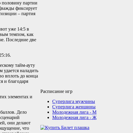
ую половину партии
 Дважды фиксирует
позиции – партия
вот уже 14:5 в
рвым темпом, как
че. Последние две
.
25:16.
ескому тайм-ауту
м удается наладить
во вплоть до конца
я и благодаря
Расписание игр
тих элементах и
Суперлига мужчины
Суперлига женщины
Молодежная лига - М
 баллов. Дело
Молодежная лига - Ж
о сценарий
тей, они делают
 ощущение, что