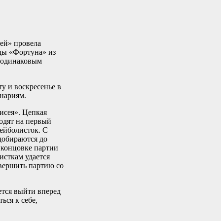
ей» провела
ды «Фортуна» из
с одинаковым
у и воскресенье в
енариям.
исея». Цепкая
ходят на первый
лейболисток. С
добираются до
 концовке партии
исткам удается
авершить партию со
ется выйти вперед
ься к себе,