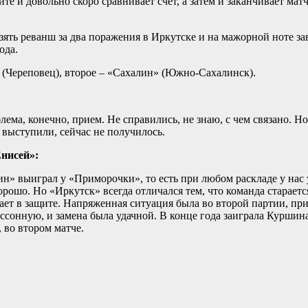
те и довольно скоро сравнивает счет, а затем и заканчивает мат
взять реванш за два поражения в Иркутске и на мажорной ноте за
ода.
 (Череповец), второе – «Сахалин» (Южно-Сахалинск).
ема, конечно, прием. Не справились, не знаю, с чем связано. Но
 выступили, сейчас не получилось.
нисей»:
лин» выиграл у «Приморочки», то есть при любом раскладе у нас
орошо. Но «Иркутск» всегда отличался тем, что команда стараетс
рает в защите. Напряженная ситуация была во второй партии, пр
ссонную, и замена была удачной. В конце года заиграла Куршина
, во втором матче.