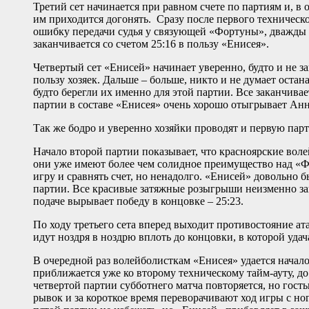
Третий сет начинается при равном счете по партиям и, в 
им приходится догонять. Сразу после первого техническ
ошибку передачи судья у связующей «Фортуны», дважды 
заканчивается со счетом 25:16 в пользу «Енисея».
Четвертый сет «Енисей» начинает уверенно, будто и не за
пользу хозяек. Дальше – больше, никто и не думает оста
будто берегли их именно для этой партии. Все заканчивае
партии в составе «Енисея» очень хорошо отыгрывает Анн
Так же бодро и уверенно хозяйки проводят и первую парт
Начало второй партии показывает, что красноярские вол
они уже имеют более чем солидное преимущество над «Фор
игру и сравнять счет, но ненадолго. «Енисей» довольно 
партии. Все красивые затяжные розыгрыши неизменно зак
подаче вырывает победу в концовке – 25:23.
По ходу третьего сета вперед выходит противостояние ат
идут ноздря в ноздрю вплоть до концовки, в которой удач
В очередной раз волейболисткам «Енисея» удается начал
приближается уже ко второму техническому тайм-ауту, до 
четвертой партии субботнего матча повторяется, но гость
рывок и за короткое время переворачивают ход игры с но