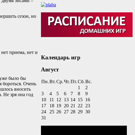
ч двумя эйсами –
вершить сезон, но
 нет приема, нет и
Календарь игр
Август
 уже было бы
Пн.
Вт.
Ср.
Чт.
Пт.
Сб.
Вс.
я бороться. Очень
1
2
ишлось вносить
3
4
5
6
7
8
9
. Не зря она год
10
11
12
13
14
15
16
17
18
19
20
21
22
23
24
25
26
27
28
29
30
31