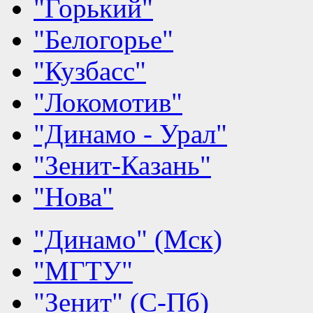
"Горький"
"Белогорье"
"Кузбасс"
"Локомотив"
"Динамо - Урал"
"Зенит-Казань"
"Нова"
"Динамо" (Мск)
"МГТУ"
"Зенит" (С-Пб)