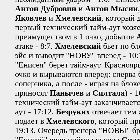
Антон Дубровин
и
Антон Мысин
Яковлев
и
Хмелевский
, который д
первый технический тайм-аут хозяе
преимуществом в 1 очко, добытое
атаке - 8:7.
Хмелевский
бьет по бл
эйс и выводит "НОВУ" вперед - 10:
"Енисея" берет тайм-аут. Красноя
очко и вырываются вперед: сперва
соперника, а после - играя на блоке
приносят
Панычев
и
Силтала
) - 
технический тайм-аут заканчивает
аут - 17:12.
Безруких
отвечает тем 
подает в
Хмелевского
, который пр
19:13. Очередь тренера "НОВЫ" бра
"Енисей" явно поймал кураж:
Силт