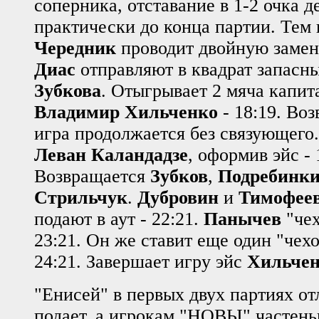
соперника, отставание в 1-2 очка 
практически до конца партии. Тем
Чередник
проводит двойную заме
Диас
отправляют в квадрат запасн
Зубкова
. Отыгрывает 2 мяча капит
Владимир Хильченко
- 18:19. Во
игра продолжается без связующего.
Леван Каландадзе
, оформив эйс - 
Возвращается
Зубков
,
Подребинк
Стрильчук
.
Дубровин
и
Тимофее
подают в аут - 22:21.
Панычев
"чех
23:21. Он же ставит еще один "чех
24:21. Завершает игру эйс
Хильче
"Енисей" в первых двух партиях о
подает, а игрокам "НОВЫ" частеньк