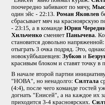
поочередно забивают по мячу,
Мыс
один эйс - 22:13.
Роман Яковлев
бе
сбрасывает мяч на красноярскую 
- 23:15, а в команде
Юрия Чередн
Хильченко
сменяет
Панычева
. К
становится довольно напряженной:
отыграть 3 очка подряд. Это, однако
новокуйбышевцев:
Зубков
и
Безру
красивым блоком и ставят точку в 
В начале второй партии инициативу
"НОВА", но ненадолго:
Силтала
ср
(4:4), после чего команде гостей уж
догнать "Енисей", а на каждое их з
приходится 3-4 красноярских.
Сил