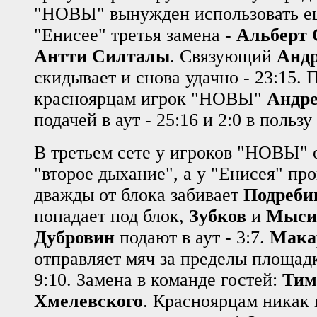
"НОВЫ" вынужден использовать ещ
"Енисее" третья замена -
Альберт 
Антти Силталы
. Связующий
Андр
скидывает и снова удачно - 23:15. 
красноярцам игрок "НОВЫ"
Андре
подачей в аут - 25:16 и 2:0 в пользу
В третьем сете у игроков "НОВЫ" 
"второе дыхание", а у "Енисея" про
дважды от блока забивает
Подреби
попадает под блок,
Зубков
и
Мыси
Дубровин
подают в аут - 3:7.
Мака
отправляет мяч за пределы площад
9:10. Замена в команде гостей:
Тим
Хмелевского
. Красноярцам никак 