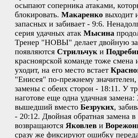
осыпают соперника атаками, котор
блокировать.
Макаренко
выходит и
запасных и забивает - 9:6. Ненадол
серия удачных атак
Мысина
продол
Тренер "НОВЫ" делает двойную за
появляются
Стрильчук
и
Подреби
красноярской команде тоже смена 
уходит, на его место встает
Красно
"Енисея" по-прежнему значителен,
замены с обеих сторон - 18:11. У т
наготове еще одна удачная замена:
вышедший вместо
Безруких
, заби
- 20:12. Двойная обратная замена 
возвращаются
Яковлев
и
Ворежон
сразу же фиксируют ошибку передач