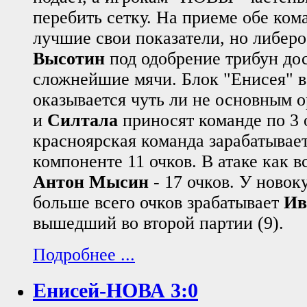
перебить сетку. На приеме обе ко
лучшие свои показатели, но либер
Высотин
под одобрение трибун до
сложнейшие мячи. Блок "Енисея" в
оказывается чуть ли не основным 
и
Силтала
приносят команде по 3 о
красноярская команда зарабатывает
компоненте 11 очков. В атаке как в
Антон Мысин
- 17 очков. У ново
больше всего очков зрабатывает
Ив
вышедший во второй партии (9).
Подробнее ...
Енисей-НОВА 3:0