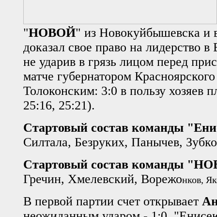
"
НОВОЙ
" из Новокуйбышевска и в
доказал свое право на лидерство в
не ударив в грязь лицом перед при
матче губернатором Красноярского
Толоконским: 3:0 в пользу хозяев п
25:16, 25:21).
Стартовый состав команды "Ени
Силтала, Безруких, Панычев, Зубк
Стартовый состав команды "НО
Гречин, Хмелевский, Ворежо
нков, Я
В первой партии счет открывает
Ан
неожиданным ударом - 1:0. "Енисе