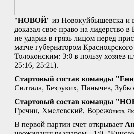
"
НОВОЙ
" из Новокуйбышевска и в
доказал свое право на лидерство в
не ударив в грязь лицом перед при
матче губернатором Красноярского
Толоконским: 3:0 в пользу хозяев п
25:16, 25:21).
Стартовый состав команды "Ени
Силтала, Безруких, Панычев, Зубк
Стартовый состав команды "НО
Гречин, Хмелевский, Ворежо
нков, Я
В первой партии счет открывает
Ан
неожиданным ударом - 1:0. "Енисе