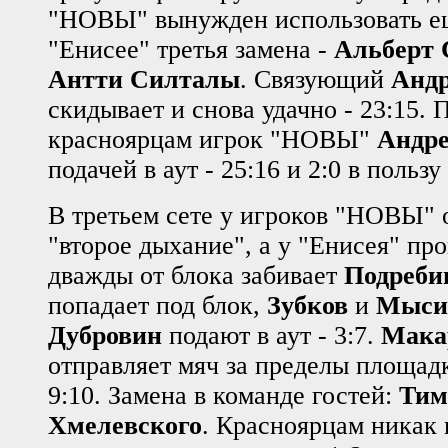
"НОВЫ" вынужден использовать ещ
"Енисее" третья замена -
Альберт 
Антти Силталы
. Связующий
Андр
скидывает и снова удачно - 23:15. 
красноярцам игрок "НОВЫ"
Андре
подачей в аут - 25:16 и 2:0 в пользу
В третьем сете у игроков "НОВЫ" 
"второе дыхание", а у "Енисея" про
дважды от блока забивает
Подреби
попадает под блок,
Зубков
и
Мыси
Дубровин
подают в аут - 3:7.
Мака
отправляет мяч за пределы площад
9:10. Замена в команде гостей:
Тим
Хмелевского
. Красноярцам никак 