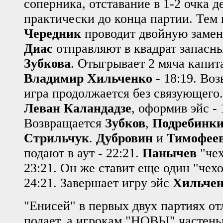
соперника, отставание в 1-2 очка 
практически до конца партии. Тем
Чередник
проводит двойную заме
Диас
отправляют в квадрат запасн
Зубкова
. Отыгрывает 2 мяча капит
Владимир Хильченко
- 18:19. Во
игра продолжается без связующего.
Леван Каландадзе
, оформив эйс - 
Возвращается
Зубков
,
Подребинк
Стрильчук
.
Дубровин
и
Тимофее
подают в аут - 22:21.
Панычев
"чех
23:21. Он же ставит еще один "чех
24:21. Завершает игру эйс
Хильче
"Енисей" в первых двух партиях о
подает, а игрокам "НОВЫ" частеньк