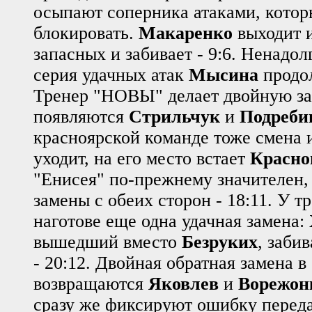
осыпают соперника атаками, котор
блокировать.
Макаренко
выходит и
запасных и забивает - 9:6. Ненадол
серия удачных атак
Мысина
продол
Тренер "НОВЫ" делает двойную за
появляются
Стрильчук
и
Подреби
красноярской команде тоже смена 
уходит, на его место встает
Красно
"Енисея" по-прежнему значителен,
замены с обеих сторон - 18:11. У т
наготове еще одна удачная замена:
вышедший вместо
Безруких
, заби
- 20:12. Двойная обратная замена 
возвращаются
Яковлев
и
Ворежон
сразу же фиксируют ошибку передач