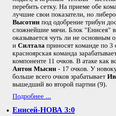
перебить сетку. На приеме обе ко
лучшие свои показатели, но либер
Высотин
под одобрение трибун до
сложнейшие мячи. Блок "Енисея" в
оказывается чуть ли не основным 
и
Силтала
приносят команде по 3 о
красноярская команда зарабатывает
компоненте 11 очков. В атаке как в
Антон Мысин
- 17 очков. У ново
больше всего очков зрабатывает
Ив
вышедший во второй партии (9).
Подробнее ...
Енисей-НОВА 3:0