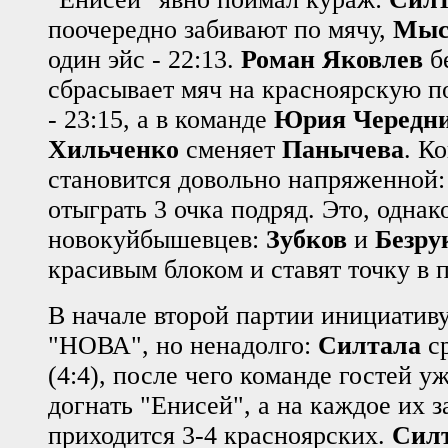
поочередно забивают по мячу,
Мыс
один эйс - 22:13.
Роман Яковлев
бе
сбрасывает мяч на красноярскую 
- 23:15, а в команде
Юрия Чередн
Хильченко
сменяет
Панычева
. К
становится довольно напряженной:
отыграть 3 очка подряд. Это, однако
новокуйбышевцев:
Зубков
и
Безру
красивым блоком и ставят точку в 
В начале второй партии инициативу
"НОВА", но ненадолго:
Силтала
ср
(4:4), после чего команде гостей уж
догнать "Енисей", а на каждое их з
приходится 3-4 красноярских.
Сил