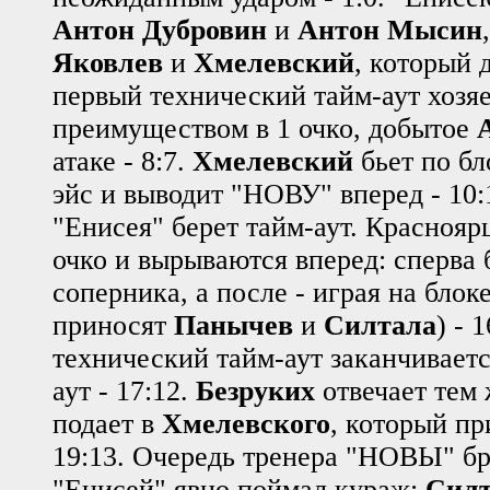
Антон Дубровин
и
Антон Мысин
Яковлев
и
Хмелевский
, который д
первый технический тайм-аут хозяе
преимуществом в 1 очко, добытое
атаке - 8:7.
Хмелевский
бьет по бл
эйс и выводит "НОВУ" вперед - 10:
"Енисея" берет тайм-аут. Красноя
очко и вырываются вперед: сперва
соперника, а после - играя на блоке
приносят
Панычев
и
Силтала
) - 
технический тайм-аут заканчивает
аут - 17:12.
Безруких
отвечает тем 
подает в
Хмелевского
, который пр
19:13. Очередь тренера "НОВЫ" бра
"Енисей" явно поймал кураж:
Силт