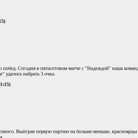
15)
 побед. Сегодня в пятисетовом матче с "Надеждой" наша коман
 удалось набрать 3 очка.
1:15)
розного. Выиграв первую партию на больше-меньше, красноярцы
м.