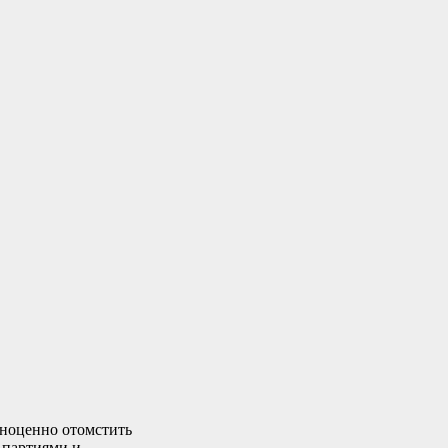
лноценно отомстить
 партиями и