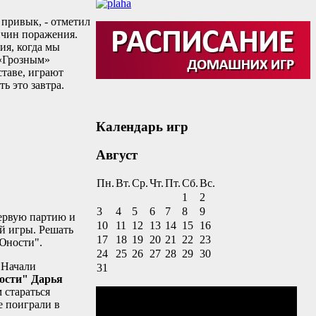
 привык, - отметил
ричин поражения.
ия, когда мы
 «Грозным»
ставе, играют
ь это завтра.
Календарь игр
Август
Пн.
Вт.
Ср.
Чт.
Пт.
Сб.
Вс.
1
2
3
4
5
6
7
8
9
первую партию и
10
11
12
13
14
15
16
ий игры. Решать
17
18
19
20
21
22
23
"Юности".
24
25
26
27
28
29
30
. Начали
31
сти" Дарья
м стараться
е поиграли в