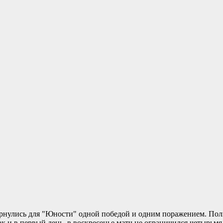
ернулись для "Юности" одной победой и одним поражением. По
к и в первый день, в воскресенье матч не ограничился четырьмя