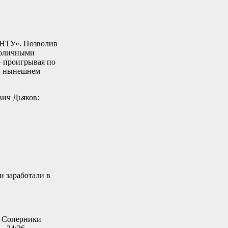
ГНТУ». Позволив
ноличными
– проигрывая по
 в нынешнем
ич Дьяков:
и заработали в
. Соперники