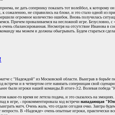
приема, не дать сопернику показать тот волейбол, к которому он
и, к сожалению, не справились на блоке, и это стало одной из п
вершили огромное количество ошибок. Вновь получилась ситуац
емся. Причем проваливаемся на несложной игре. Безусловно, с
а очень сбалансированная. Несмотря на отсутствие Иванова в со
команду мы можем и должны обыгрывать. Будем стараться сделат
!
атче с "Надеждой" из Московской области. Выиграв в борьбе 
д встречи и в четвертом сете навязать соперницам свой сценар
льнее были игроки нашей команды.В итоге-3:2. Волевая победа 
м какое-то время не летела подача, и это сказалось на эмоциях
пад в игре, - прокомментировала ход встречи
нападающая "Юно
 выиграть матч. Очень жаль, что отдали сегодня очко. Завтра буде
т непросто. В «Надежде» очень опытные игроки, практически вс