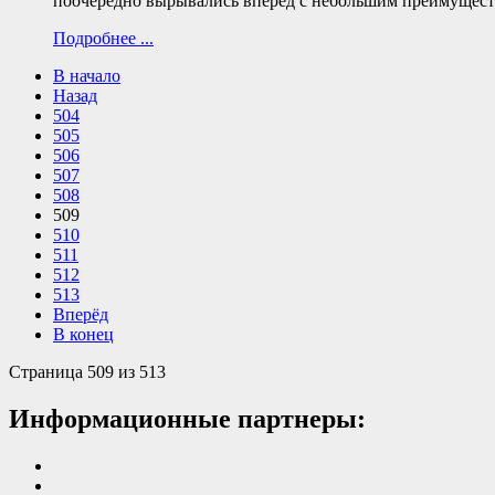
поочередно вырывались вперед с небольшим преимуществом
Подробнее ...
В начало
Назад
504
505
506
507
508
509
510
511
512
513
Вперёд
В конец
Страница 509 из 513
Информационные партнеры: