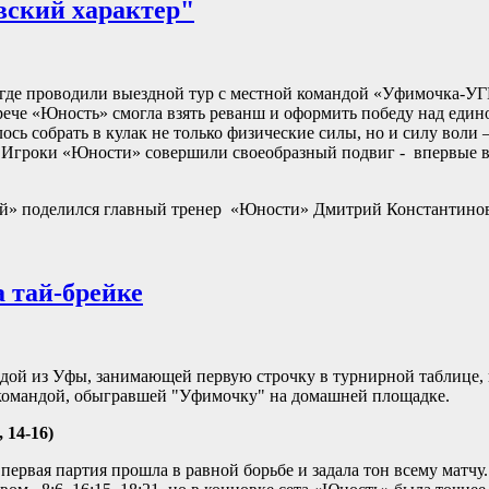
вский характер"
 где проводили выездной тур с местной командой «Уфимочка-У
трече «Юность» смогла взять реванш и оформить победу над еди
сь собрать в кулак не только физические силы, но и силу воли 
зу. Игроки «Юности» совершили своеобразный подвиг - впервые
й» поделился главный тренер «Юности» Дмитрий Константинов
 тай-брейке
дой из Уфы, занимающей первую строчку в турнирной таблице, 
 командой, обыгравшей "Уфимочку" на домашней площадке.
 14-16)
ервая партия прошла в равной борьбе и задала тон всему матчу