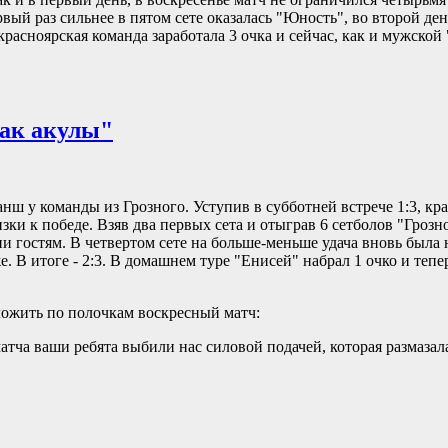
вый раз сильнее в пятом сете оказалась "Юность", во второй ден
красноярская команда заработала 3 очка и сейчас, как и мужской
как акулы"
анш у команды из Грозного. Уступив в субботней встрече 1:3, кр
ки к победе. Взяв два первых сета и отыграв 6 сетболов "Грозно
ии гостям. В четвертом сете на больше-меньше удача вновь была 
. В итоге - 2:3. В домашнем туре "Енисей" набрал 1 очко и тепе
ожить по полочкам воскресный матч:
матча ваши ребята выбили нас силовой подачей, которая размаза