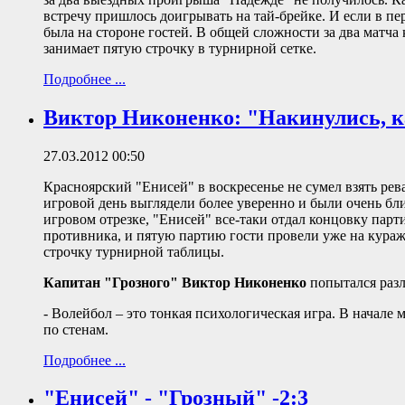
встречу пришлось доигрывать на тай-брейке. И если в пер
была на стороне гостей. В общей сложности за два матча 
занимает пятую строчку в турнирной сетке.
Подробнее ...
Виктор Никоненко: "Накинулись, 
27.03.2012 00:50
Красноярский "Енисей" в воскресенье не сумел взять рев
игровой день выглядели более уверенно и были очень близ
игровом отрезке, "Енисей" все-таки отдал концовку парт
противника, и пятую партию гости провели уже на кураже
строчку турнирной таблицы.
Капитан "Грозного" Виктор Никоненко
попытался разл
- Волейбол – это тонкая психологическая игра. В начале 
по стенам.
Подробнее ...
"Енисей" - "Грозный" -2:3