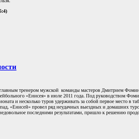
льзя.
5:4)
ности
 с главным тренером мужской команды мастеров Дмитрием Фом
лейбольного «Енисея» в июле 2011 года. Под руководством Фом
оната и несколько туров удерживать за собой первое место в та
 спад, «Енисей» провел ряд неудачных выездных и домашних туро
 недовольное последними результатами, пришло к решению продо