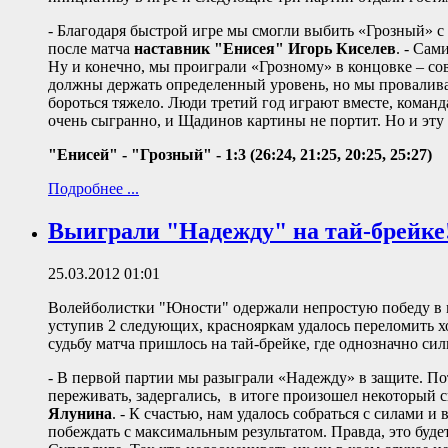
- Благодаря быстрой игре мы смогли выбить «Грозный» с 
после матча
наставник "Енисея" Игорь Киселев
. - Сам
Ну и конечно, мы проиграли «Грозному» в концовке – со
должны держать определенный уровень, но мы провалива
бороться тяжело. Люди третий год играют вместе, команд
очень сыгранно, и Щадинов картины не портит. Но и эту 
"Енисей" - "Грозный" - 1:3 (26:24, 21:25, 20:25, 25:27)
Подробнее ...
Выиграли "Надежду" на тай-брейке
25.03.2012 01:01
Волейболистки "Юности" одержали непростую победу в м
уступив 2 следующих, краснояркам удалось переломить хо
судьбу матча пришлось на тай-брейке, где однозначно си
- В первой партии мы разыграли «Надежду» в защите. Пото
переживать, задергались, в итоге произошел некоторый с
Ялунина
. - К счастью, нам удалось собраться с силами и
побеждать с максимальным результатом. Правда, это буде