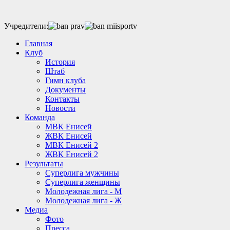
Учредители:
Главная
Клуб
История
Штаб
Гимн клуба
Документы
Контакты
Новости
Команда
МВК Енисей
ЖВК Енисей
МВК Енисей 2
ЖВК Енисей 2
Результаты
Суперлига мужчины
Суперлига женщины
Молодежная лига - М
Молодежная лига - Ж
Медиа
Фото
Пресса