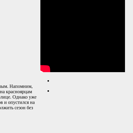
иным. Напомним,
ина красноярцам
блице. Однако уже
в и опустился на
лжить сезон без