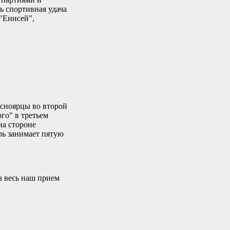
ь спортивная удача
 "Енисей",
асноярцы во второй
го" в третьем
на стороне
рь занимает пятую
ла весь наш прием