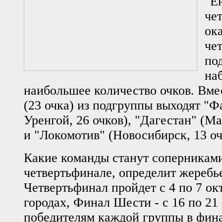
"Е
че
ок
че
по
на
наибольшее количество очков. Вме
(23 очка) из подгруппы выходят "
Уренгой, 26 очков), "Дагестан" (Ма
и "Локомотив" (Новосибирск, 13 оч
Какие команды станут соперниками
четвертьфинале, определит жеребь
Четвертьфинал пройдет с 4 по 7 ок
городах, Финал Шести - с 16 по 21 
победителям каждой группы в фина