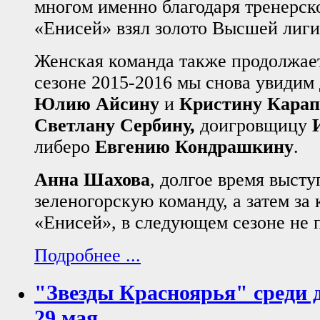
многом именно благодаря тренерск
«Енисей» взял золото Высшей лиги
Женская команда также продолжае
сезоне 2015-2016 мы снова увидим
Юлию Айсину
и
Кристину Карап
Светлану Сербину,
доигровщицу
И
либеро
Евгению Кондрашкину
.
Анна Шахова
, долгое время высту
зеленогорскую команду, а затем за
«Енисей», в следующем сезоне не 
Подробнее ...
"Звезды Красноярья" среди д
29 мая