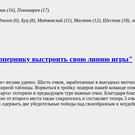
ин (16), Пономарев (17).
пилев (6), Буц (8), Матковский (11), Мастюк (12), Шестак (18), л
сопернику выстроить свою линию игры"
» весьма удачно. Шесть очков, заработанные в выездных матча
нирной таблицы. Ворваться в тройку лидеров нашей команде помо
арта» потеряли в предыдущем туре важные очки. Благодаря бла
ие от второго места также сократилось и составляет теперь 3 очк
х одержать две убедительные победы над своеобразным и неудо