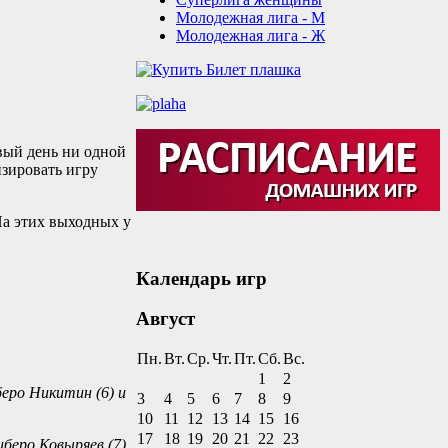
Молодежная лига - М
Молодежная лига - Ж
вый день ни одной
зировать игру
На этих выходных у
Календарь игр
Август
Пн.
Вт.
Ср.
Чт.
Пт.
Сб.
Вс.
1
2
иберо Никитин (6) и
3
4
5
6
7
8
9
10
11
12
13
14
15
16
17
18
19
20
21
22
23
иберо Ковыряев (7)