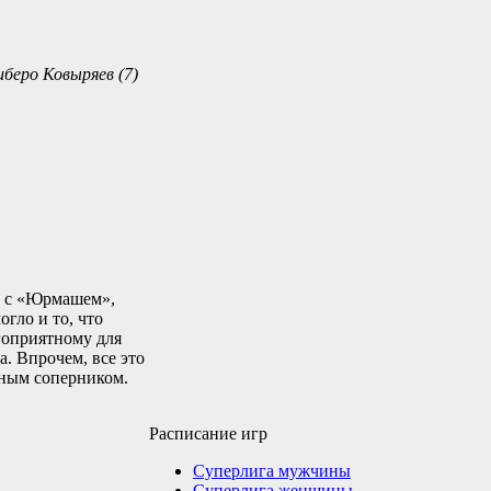
иберо Ковыряев (7)
х с «Юрмашем»,
гло и то, что
гоприятному для
а. Впрочем, все это
бным соперником.
Расписание игр
Суперлига мужчины
Суперлига женщины