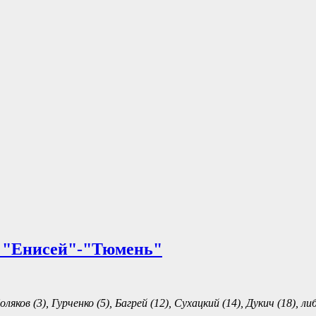
а "Енисей"-"Тюмень"
ляков (3), Гурченко (5), Багрей (12), Сухацкий (14), Дукич (18), л