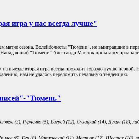
ая игра у нас всегда лучше"
м матче сезона. Волейболисты "Тюмени", не выигравшие в пер
в. Нападающий "Тюмени" Александр Мастюк попытался проанали
 на выезде вторая игра всегда проходит гораздо лучше первой. 
ожалению, нам не удалось переломить печальную тенденцию.
Енисей"-"Тюмень"
ляков (3), Гурченко (5), Багрей (12), Сухацкий (14), Дукич (18), л
пилев (6), Буц (8), Матковский (11), Мастюк (12), Шестак (18), л