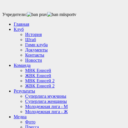
Учредители:
Главная
Клуб
История
Штаб
Гимн клуба
Документы
Контакты
Новости
Команда
МВК Енисей
ЖВК Енисей
МВК Енисей 2
ЖВК Енисей 2
Результаты
Суперлига мужчины
Суперлига женщины
Молодежная лига - М
Молодежная лига - Ж
Медиа
Фото
Пресса