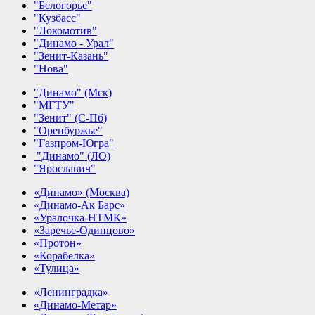
"Белогорье"
"Кузбасс"
"Локомотив"
"Динамо - Урал"
"Зенит-Казань"
"Нова"
"Динамо" (Мск)
"МГТУ"
"Зенит" (С-Пб)
"Оренбуржье"
"Газпром-Югра"
"Динамо" (ЛО)
"Ярославич"
«Динамо» (Москва)
«Динамо-Ак Барс»
«Уралочка-НТМК»
«Заречье-Одинцово»
«Протон»
«Корабелка»
«Тулица»
«Ленинградка»
«Динамо-Метар»