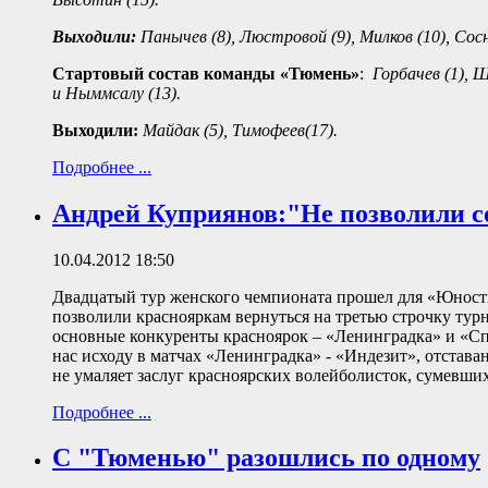
Выходили:
Панычев (8), Люстровой (9), Милков (10), Сосн
Стартовый состав команды «Тюмень»
:
Горбачев (1), Ш
и Ныммсалу (13).
Выходили:
Майдак (5), Тимофеев(17).
Подробнее ...
Андрей Куприянов:"Не позволили 
10.04.2012 18:50
Двадцатый тур женского чемпионата прошел для «Юности
позволили краснояркам вернуться на третью строчку тур
основные конкуренты красноярок – «Ленинградка» и «Сп
нас исходу в матчах «Ленинградка» - «Индезит», отставан
не умаляет заслуг красноярских волейболисток, сумевши
Подробнее ...
С "Тюменью" разошлись по одному