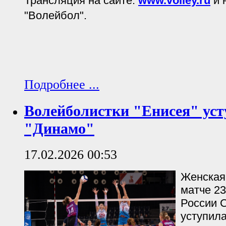
Трансляция на сайте:
www.volley.ru
и 
"Волейбол".
Подробнее ...
Волейболистки "Енисея" ус
"Динамо"
17.02.2026 00:53
Женская
матче 23
России С
уступил