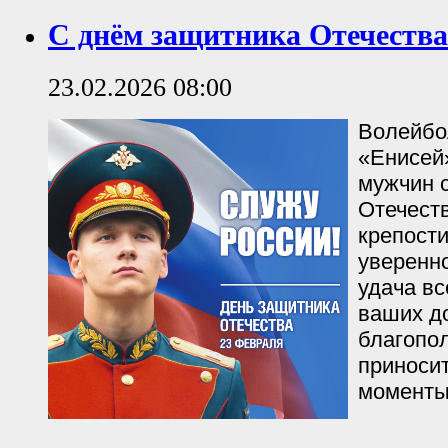
С днём защитника Отечества
23.02.2026 08:00
Волейбо
«Енисей
мужчин 
Отечест
крепости
уверенно
удача вс
ваших д
благопол
приносит
моменты