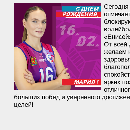
Сегодня
отмечае
блокиру
волейбо
«Енисей
От всей
желаем к
здоровья
благопо
спокойст
ярких по
отличног
больших побед и уверенного достиже
целей!