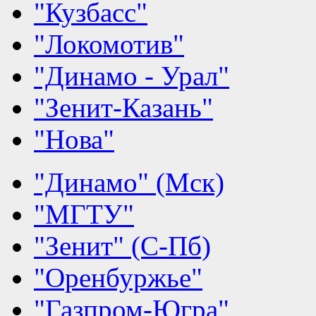
"Кузбасс"
"Локомотив"
"Динамо - Урал"
"Зенит-Казань"
"Нова"
"Динамо" (Мск)
"МГТУ"
"Зенит" (С-Пб)
"Оренбуржье"
"Газпром-Югра"