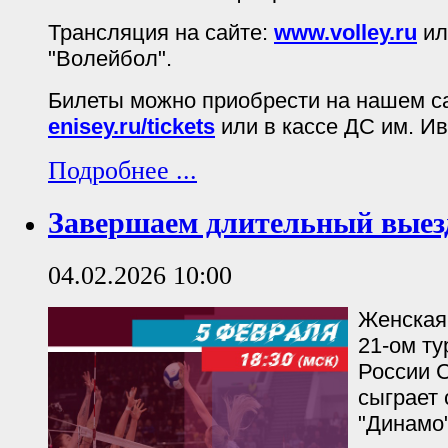
Трансляция на сайте:
www.volley.ru
ил
"Волейбол".
Билеты можно приобрести на нашем с
enisey.ru/tickets
или в кассе ДС им. И
Подробнее ...
Завершаем длительный выезд
04.02.2026 10:00
Женская
21-ом ту
России С
сыграет 
"Динамо"