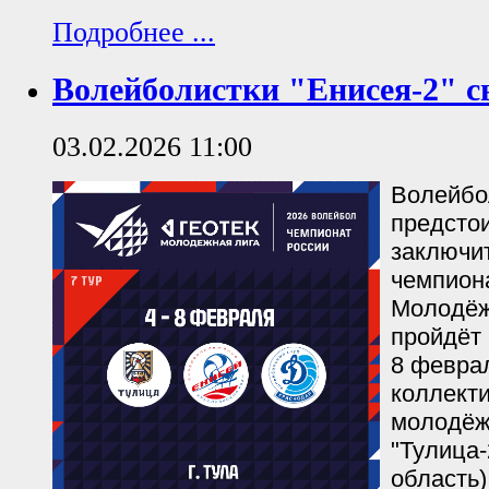
Подробнее ...
Волейболистки "Енисея-2" с
03.02.2026 11:00
Волейбо
предстои
заключи
чемпион
Молодёж
пройдёт 
8 февра
коллекти
молодёж
"Тулица-
область