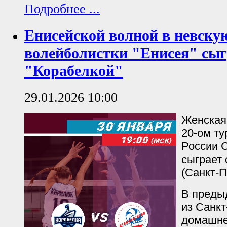
Подробнее ...
Енисейской волной в невску
волейболистки "Енисея" сыг
"Корабелкой"
29.01.2026 10:00
Женская
20-ом ту
России С
сыграет 
(Санкт-П
В преды
из Санкт
домашне