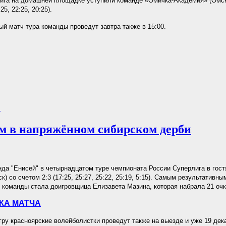
га на домашней площадке уступили команде «Омичка-Академия» (Омск
25, 22:25, 20:25).
й матч тура команды проведут завтра также в 15:00.
.
м в напряжённом сибирском дерби
да "Енисей" в четырнадцатом туре чемпионата России Суперлига в гост
) со счетом 2:3 (17:25, 25:27, 25:22, 25:19, 5:15). Самым результативны
 команды стала доигровщица Елизавета Мазина, которая набрала 21 очк
КА МАТЧА
у красноярские волейболистки проведут также на выезде и уже 19 дека