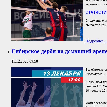
уступили ново
игроком встре
СТАТИСТИ
Следующую игр
сыграют с ком
Подробнее ..
Сибирское дерби на домашней арене
11.12.2025 09:58
Волейболисты 
"Локомотив" (
В прошлом тур
счетом 1:3. С
10 побед в 12 
Матч состоится