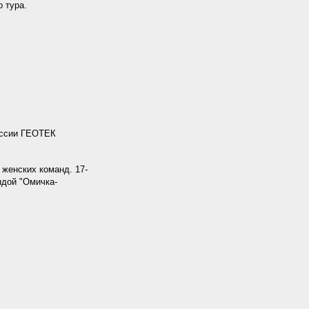
 тура.
оссии ГЕОТЕК
женских команд. 17-
ндой "Омичка-