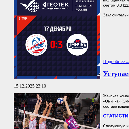
Молодежная ли
счетом 0:3 (22:
Заключительны
Подробнее ..
Уступае
15.12.2025 23:10
Женская коман
«Омичка» (Омск
составе нашей
СТАТИСТИ
Следующую игр