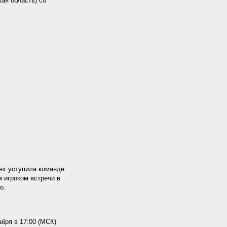
ая область) со
ях уступила команде
м игроком встречи в
о.
бря в 17:00 (МСК)