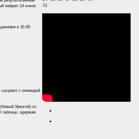
мым результативным
31
й набрал 14 очков.
декабря в 16:00
е сыграют с командой
(Новый Уренгой) со
й таблице, одержав