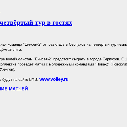
.
четвёртый тур в гостях
ая команда "Енисей-2" отправилась в Серпухов на четвертый тур чемп
ёжная лига.
уре волейболистам "Енисея-2" предстоит сыграть в городе Серпухов. С 1
коллектив проведёт матчи с молодёжными командами "Нова-2" (Новокуй
Уренгой).
www.volley.ru
р будут на сайте ВФВ:
ИЕ МАТЧЕЙ
.