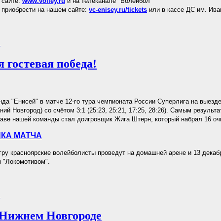
 сайте:
www.volley.ru
и на телеканале "Волейбол"
приобрести на нашем сайте:
vc-enisey.ru/tickets
или в кассе ДС им. Ива
.
я гостевая победа!
да "Енисей" в матче 12-го тура чемпионата России Суперлига на выезд
ний Новгород) со счётом 3:1 (25:23, 25:21, 17:25, 28:26). Самым резуль
таве нашей команды стал доигровщик Жига Штерн, который набрал 16 оч
КА МАТЧА
у красноярские волейболисты проведут на домашней арене и 13 декабр
 "Локомотивом".
.
 Нижнем Новгороде