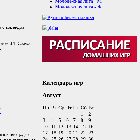
Молодежная лига - М
Молодежная лига - Ж
т с командой
етом 3:1. Сейчас
х.
Календарь игр
Август
Пн.
Вт.
Ср.
Чт.
Пт.
Сб.
Вс.
"
1
2
3
4
5
6
7
8
9
10
11
12
13
14
15
16
17
18
19
20
21
22
23
ашней площадке
24
25
26
27
28
29
30