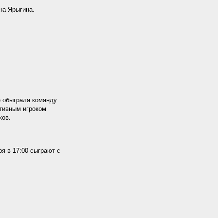
на Ярыгина.
е обыграла команду
тативным игроком
ков.
я в 17:00 сыграют с