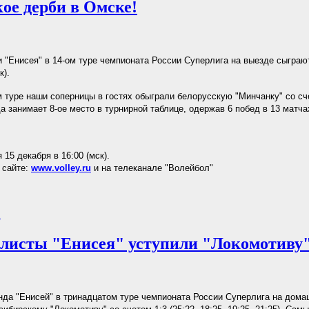
ое дерби в Омске!
 "Енисея" в 14-ом туре чемпионата России Суперлига на выезде сыграю
к).
туре наши соперницы в гостях обыграли белорусскую "Минчанку" со сч
а занимает 8-ое место в турнирной таблице, одержав 6 побед в 13 матча
 15 декабря в 16:00 (мск).
 сайте:
www.volley.ru
и на телеканале "Волейбол"
.
листы "Енисея" уступили "Локомотиву
да "Енисей" в тринадцатом туре чемпионата России Суперлига на дом