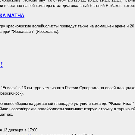
сибирскому "Локомотиву" со счетом 1:3 (25:22, 18:25, 19:25, 21:25). Са
чи в составе нашей команды стал диагональный Евгений Рыбаков, которы
КА МАТЧА
у красноярские волейболисты проведут также на домашней арене и 20 
андой "Ярославич" (Ярославль).
.
!
"Енисея" в 13-ом туре чемпионата России Суперлига на своей площадк
Новосибирск).
е новосибирцы на домашней площадке уступили команде "Факел Ямал" 
ейчас новосибирские волейболисты занимают вторую строчку в турнирно
матчах.
 13 декабря в 17:00.