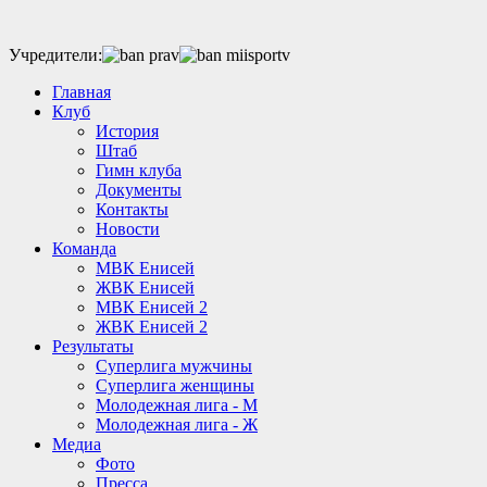
Учредители:
Главная
Клуб
История
Штаб
Гимн клуба
Документы
Контакты
Новости
Команда
МВК Енисей
ЖВК Енисей
МВК Енисей 2
ЖВК Енисей 2
Результаты
Суперлига мужчины
Суперлига женщины
Молодежная лига - М
Молодежная лига - Ж
Медиа
Фото
Пресса