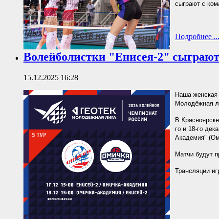
сыграют с ком
Подробнее ..
Волейболистки "Енисея-2" сыграю
15.12.2025 16:28
Наша женская 
Молодёжная л
В Красноярске
го и 18-го де
Академия" (Ом
Матчи будут п
Трансляции иг