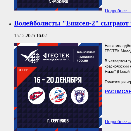
Подробнее ..
Волейболисты "Енисея-2" сыграют 
15.12.2025 16:02
Наша молодёжн
ГЕОТЕК Молод
В четвертом т
красноярский 
Ямал" (Новый 
Трансляции иг
РАСПИСАН
Подробнее ..