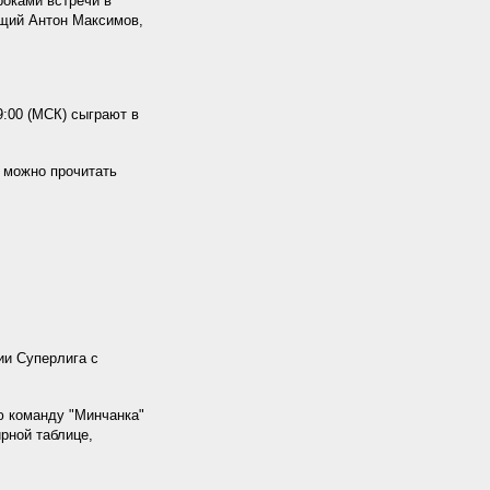
роками встречи в
щий Антон Максимов,
:00 (МСК) сыграют в
 можно прочитать
ии Суперлига с
ю команду "Минчанка"
рной таблице,