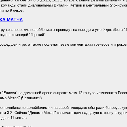
Динамо" со счётом 0:3 (20:25, 20:25, 18:25). Самыми результативными иг
 команды стали диагональный Виталий Фетцов и центральный блокирую
ли по 9 очков.
КА МАТЧА
у красноярские волейболисты проведут на выезде и уже 9 декабря в 19
оде с командой "Горький".
рошедшей игре, а также послематчевые комментарии тренеров и игроков
 "Енисея" на домашней арене сыграют матч 12-го тура чемпионата Росс
амо-Метар" (Челябинск).
е челябинские волейболистки на своей площадке обыграли белорусску
етом 3:2. Сейчас "Динамо-Метар" занимает одиннадцатую строчку в турни
еды в 11 матчах.