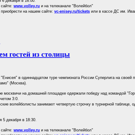
 6 декабря в 16:00.
 сайте:
www.volley.ru
и на телеканале "Волейбол"
приобрести на нашем сайте:
vc-enisey.ru/tickets
или в кассе ДС им. Ива
.
ем гостей из столицы
"Енисея" в одиннадцатом туре чемпионата России Суперлига на своей 
амо" (Москва).
е москвичи на домашней площадке одержали победу над командой "Гор
четом 3:0.
ские волейболисты занимают четвертую строчку в турнирной таблице, о
 5 декабря в 18:30.
 сайте:
www.volley.ru
и на телеканале "Волейбол"