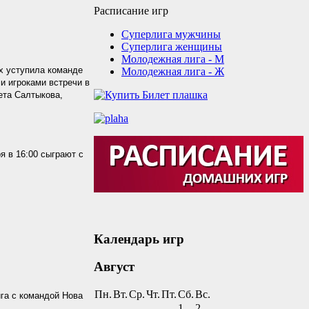
Расписание игр
Суперлига мужчины
Суперлига женщины
Молодежная лига - М
х уступила команде
Молодежная лига - Ж
ми игроками встречи в
ета Салтыкова,
 в 16:00 сыграют с
Календарь игр
Август
Пн.
Вт.
Ср.
Чт.
Пт.
Сб.
Вс.
га с командой Нова
1
2