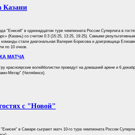
в Казани
да "Енисей" в одиннадцатом туре чемпионата России Суперлига в гостя
с» (Казань) со счетом 0:3 (15:25, 13:25, 19:25). Самыми результативны
 команды стали диагональная Валерия Борисова и доигровщица Елизав
ли по 10 очков.
КА МАТЧА
у красноярские волейболистки проведут на домашней арене и 6 декабря
амо-Метар" (Челябинск).
гостях с "Новой"
"Енисея" в Самаре сыграют матч 10-го тура чемпионата России Суперли
ск).