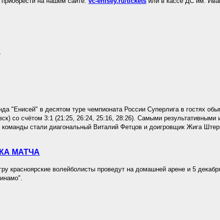
приобрести на нашем сайте:
vc-enisey.ru/tickets
или в кассе ДС им. Ива
.
да "Енисей" в десятом туре чемпионата России Суперлига в гостях обы
к) со счётом 3:1 (21:25, 26:24, 25:16, 28:26). Самыми результативными 
 команды стали диагональный Виталий Фетцов и доигровщик Жига Штер
КА МАТЧА
у красноярские волейболисты проведут на домашней арене и 5 декабря
инамо".