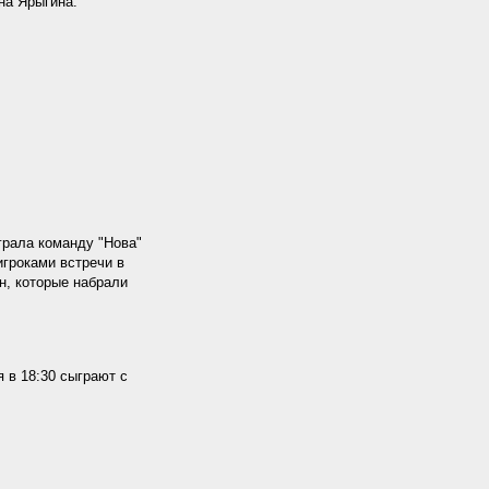
на Ярыгина.
грала команду "Нова"
игроками встречи в
н, которые набрали
 в 18:30 сыграют с