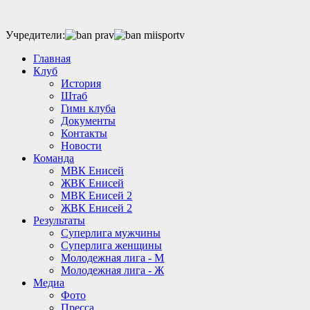
Учредители:
Главная
Клуб
История
Штаб
Гимн клуба
Документы
Контакты
Новости
Команда
МВК Енисей
ЖВК Енисей
МВК Енисей 2
ЖВК Енисей 2
Результаты
Суперлига мужчины
Суперлига женщины
Молодежная лига - М
Молодежная лига - Ж
Медиа
Фото
Пресса