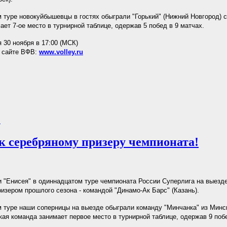
туре новокуйбышевцы в гостях обыграли "Горький" (Нижний Новгород) с
ает 7-ое место в турнирной таблице, одержав 5 побед в 9 матчах.
 30 ноября в 17:00 (МСК)
а сайте ВФВ:
www.volley.ru
.
 к серебряному призеру чемпионата!
 "Енисея" в одиннадцатом туре чемпионата России Суперлига на выезд
изером прошлого сезона - командой "Динамо-Ак Барс" (Казань).
туре наши соперницы на выезде обыграли команду "Минчанка" из Минск
кая команда занимает первое место в турнирной таблице, одержав 9 побе