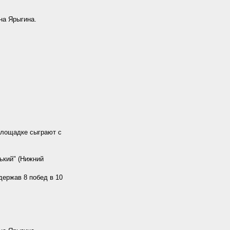
на Ярыгина.
площадке сыграют с
ький" (Нижний
держав 8 побед в 10