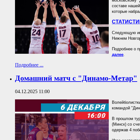
московскому "
составе нашей
которые набра
СТАТИСТИ
Следующую игр
Нижнем Новгор
Подробнее о п
далее
.
Подробнее ...
Домашний матч с "Динамо-Метар"
04.12.2025 11:00
Волейболистки
командой "Дин
В прошлом тур
(Минск) со сч
одержав 4 поб