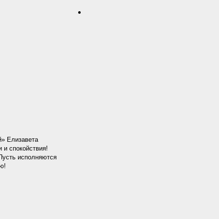
й» Елизавета
 и спокойствия!
 Пусть исполняются
ю!