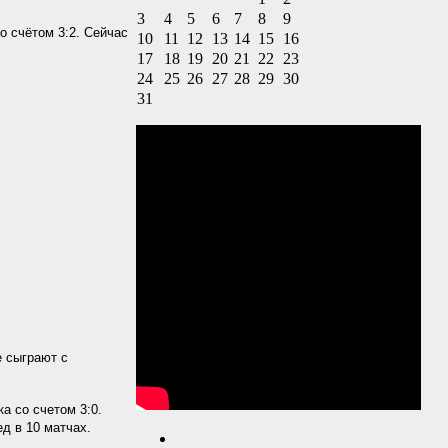
3
4
5
6
7
8
9
о счётом 3:2. Сейчас
10
11
12
13
14
15
16
17
18
19
20
21
22
23
24
25
26
27
28
29
30
31
е сыграют с
а со счетом 3:0.
д в 10 матчах.