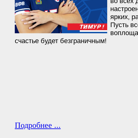
во всех 
настрое
ярких, р
Пусть в
воплоща
счастье будет безграничным!
Подробнее ...