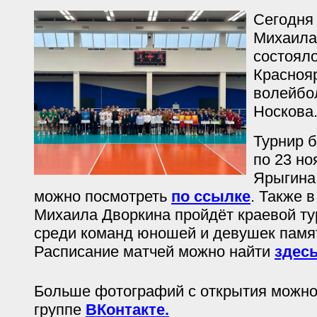
Сегодня
Михаила
состояло
Краснояр
волейбол
Носкова
Турнир б
по 23 но
Ярыгина
можно посмотреть
по ссылке
. Также в
Михаила Дворкина пройдёт краевой ту
среди команд юношей и девушек памят
Расписание матчей можно найти
здес
Больше фотографий с открытия можно
группе
ВКонтакте.