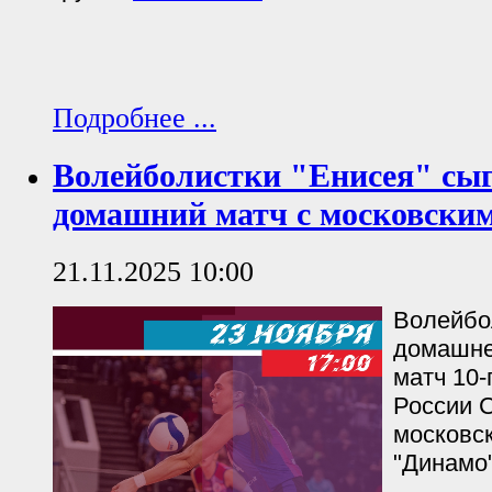
Подробнее ...
Волейболистки "Енисея" сы
домашний матч с московски
21.11.2025 10:00
Волейбо
домашне
матч 10-
России С
московс
"Динамо"