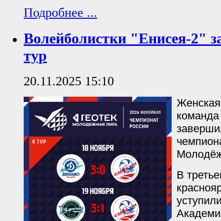
Подробнее ...
Волейболистки "Енисея-2" 
тур
20.11.2025 15:10
Женская
команда 
заверши
чемпион
Молодёж
В третье
красноя
уступил
Академия