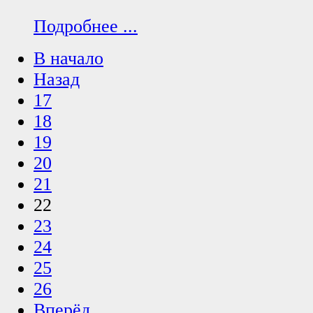
Подробнее ...
В начало
Назад
17
18
19
20
21
22
23
24
25
26
Вперёд