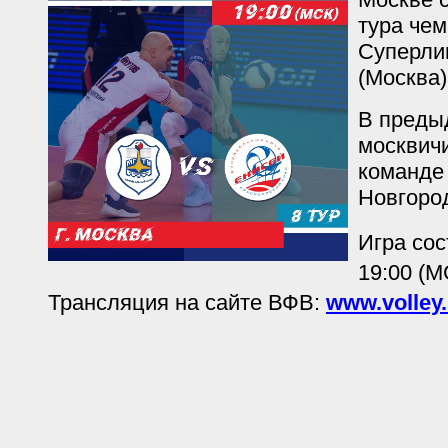
тура че
Суперли
(Москва)
В преды
москвичи
команде 
Новгород
Игра сос
19:00 (М
Трансляция на сайте ВФВ:
www.volley.