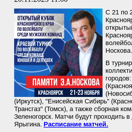
С 21 по 
Красноя
открыты
Краснояр
волейбол
Носкова
В турнир
коллекти
городов:
(Красноя
(Новоси
(Иркутск), "Енисейская Сибирь" (Красн
Трансгаз" (Томск), а также сборная ко
Зеленогорск. Матчи будут проходить в
Ярыгина.
Расписание матчей.