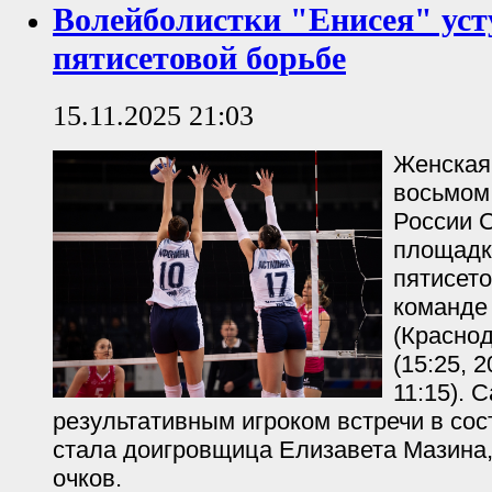
Волейболистки "Енисея" уст
пятисетовой борьбе
15.11.2025 21:03
Женская
восьмом
России С
площадк
пятисето
команде
(Краснод
(15:25, 2
11:15). 
результативным игроком встречи в со
стала доигровщица Елизавета Мазина,
очков.