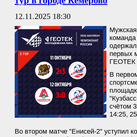
тур в городе Кемерово
12.11.2025 18:30
Мужская
команда 
одержал
первых м
ГЕОТЕК 
В перво
спортсм
площадк
"Кузбасс
счётом 3:
14:25, 25
Во втором матче "Енисей-2" уступил к