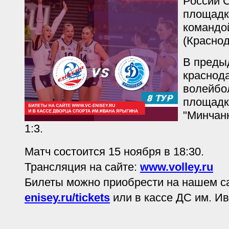
России С
площадк
командо
(Краснод
В преды
краснод
волейбо
площадк
"Минчанк
1:3.
Матч состоится 15 ноября в 18:30.
Трансляция на сайте:
www.volley.ru
Билеты можно приобрести на нашем с
enisey.ru/tickets
или в кассе ДС им. И