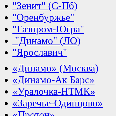
"Зенит" (С-Пб)
"Оренбуржье"
"Газпром-Югра"
"Динамо" (ЛО)
"Ярославич"
«Динамо» (Москва)
«Динамо-Ак Барс»
«Уралочка-НТМК»
«Заречье-Одинцово»
«Протон»