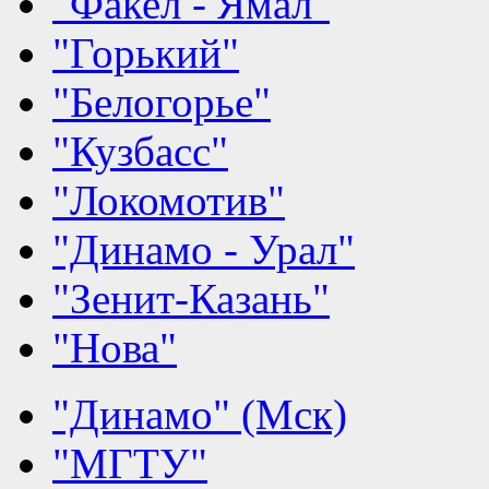
"Факел - Ямал"
"Горький"
"Белогорье"
"Кузбасс"
"Локомотив"
"Динамо - Урал"
"Зенит-Казань"
"Нова"
"Динамо" (Мск)
"МГТУ"