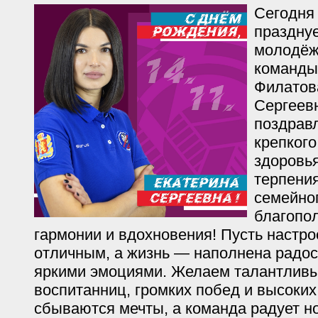
Сегодня
празднуе
молодёж
команды
Филатов
Сергеев
поздрав
крепкого
здоровья
терпени
семейног
благопо
гармонии и вдохновения! Пусть настро
отличным, а жизнь — наполнена радос
яркими эмоциями. Желаем талантлив
воспитанниц, громких побед и высоких
сбываются мечты, а команда радует н