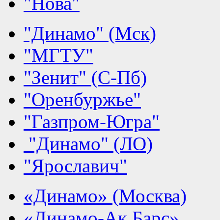
"Нова"
"Динамо" (Мск)
"МГТУ"
"Зенит" (С-Пб)
"Оренбуржье"
"Газпром-Югра"
"Динамо" (ЛО)
"Ярославич"
«Динамо» (Москва)
«Динамо-Ак Барс»