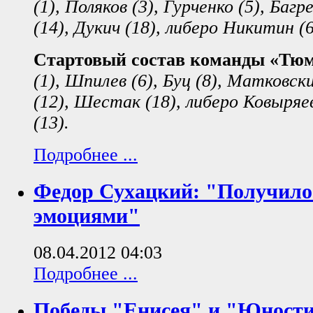
(1), Поляков (3), Гурченко (5), Багр
(14), Дукич (18), либеро Никитин (
Стартовый состав команды «Тю
(1), Шпилев (6), Буц (8), Матковск
(12), Шестак (18), либеро Ковыряе
(13).
Подробнее ...
Федор Сухацкий: "Получилос
эмоциями"
08.04.2012 04:03
Подробнее ...
Победы "Енисея" и "Юност