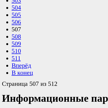
503
504
505
506
507
508
509
510
511
Вперёд
В конец
Страница 507 из 512
Информационные пар