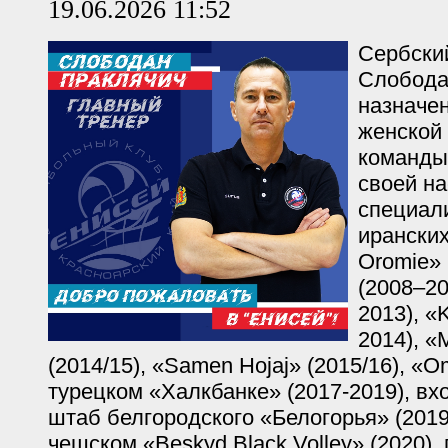
19.06.2026 11:52
Сербски
Слобода
назначе
женской
команды
своей н
специал
иранских
Oromie» 
(2008–20
2013), «
2014), «
(2014/15), «Samen Hojaj» (2015/16), «Om
турецком «Халкбанке» (2017-2019), вх
штаб белгородского «Белогорья» (2019
чешском «Beskyd Black Volley» (2020),