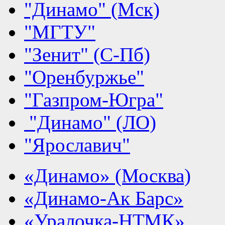
"Динамо" (Мск)
"МГТУ"
"Зенит" (С-Пб)
"Оренбуржье"
"Газпром-Югра"
"Динамо" (ЛО)
"Ярославич"
«Динамо» (Москва)
«Динамо-Ак Барс»
«Уралочка-НТМК»