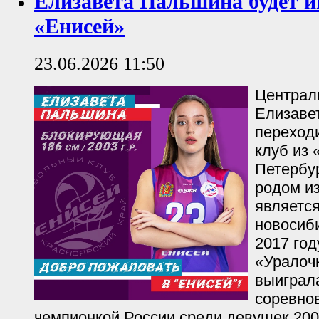
Елизавета Пальшина будет и
«Енисей»
23.06.2026 11:50
Централ
Елизаве
переходи
клуб из 
Петербур
родом и
являетс
новосиб
2017 год
«Уралоч
выиграл
соревнов
чемпионкой России среди девушек 200