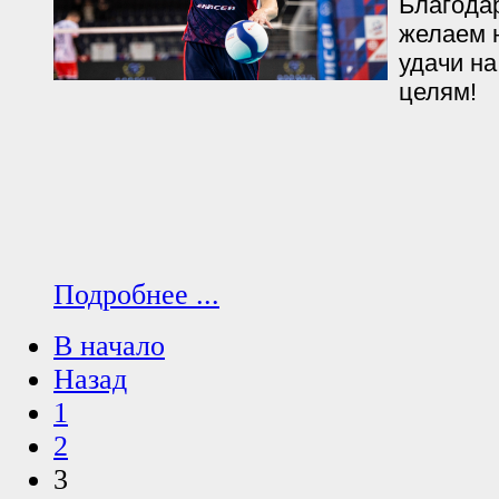
Благодар
желаем 
удачи на
целям!
Подробнее ...
В начало
Назад
1
2
3