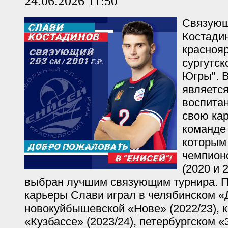
24.06.2026 11:50
Связующ
Костади
краснояр
сургутск
Югры". 
являетс
воспита
свою ка
команде 
которым
чемпион
(2020 и 
выбран лучшим связующим турнира. П
карьеры Слави играл в челябинском «Д
новокуйбышевской «Нове» (2022/23), 
«Кузбассе» (2023/24), петербургском «