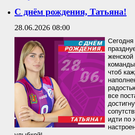
С днём рождения, Татьяна!
28.06.2026 08:00
Сегодня
праздну
женской
команды
чтоб ка
наполне
радостью
все пос
достигну
сопутств
идти по 
настрое
улыбкой!