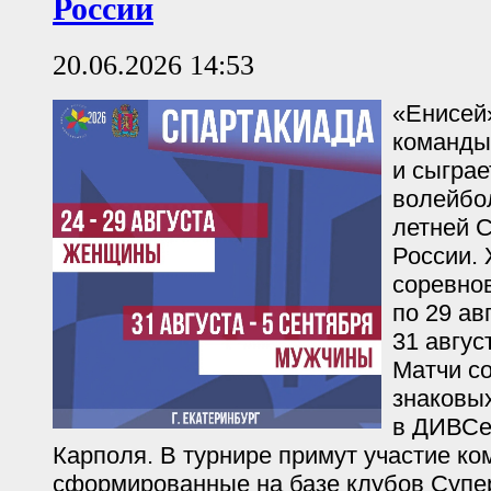
России
20.06.2026 14:53
«
Енисей
команды
и сыграе
волейбо
летней 
России.
соревнов
по 29 ав
31 авгус
Матчи со
знаковы
в ДИВСе
Карполя. В турнире примут участие ко
сформированные на базе клубов Супе