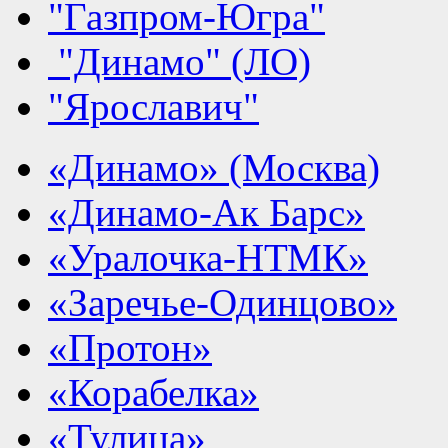
"Газпром-Югра"
"Динамо" (ЛО)
"Ярославич"
«Динамо» (Москва)
«Динамо-Ак Барс»
«Уралочка-НТМК»
«Заречье-Одинцово»
«Протон»
«Корабелка»
«Тулица»