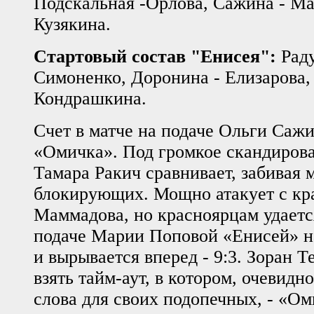
Подскальная -Орлова, Сажина - Ма
Кузякина.
Стартовый состав "Енисея":
Раду
Симоненко, Доронина - Елизарова, 
Кондрашкина.
Счет в матче на подаче Ольги Саж
«Омичка». Под громкое скандирова
Тамара Ракич сравнивает, забивая 
блокирующих. Мощно атакует с кра
Маммадова, но красноярцам удаетс
подаче Марии Поповой «Енисей» н
и вырывается вперед - 9:3. Зоран 
взять тайм-аут, в котором, очевидн
слова для своих подопечных, - «Ом