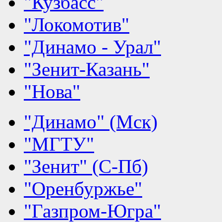
"Кузбасс"
"Локомотив"
"Динамо - Урал"
"Зенит-Казань"
"Нова"
"Динамо" (Мск)
"МГТУ"
"Зенит" (С-Пб)
"Оренбуржье"
"Газпром-Югра"