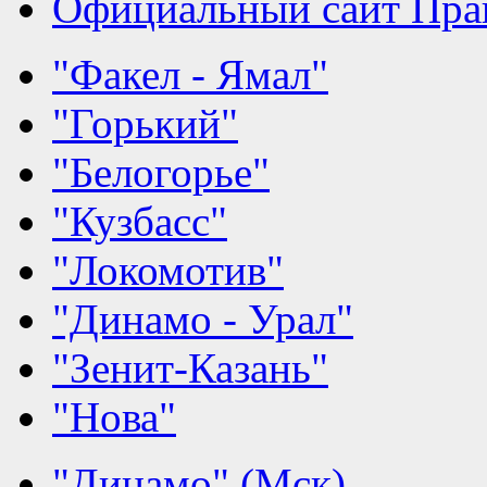
Официальный сайт Прав
"Факел - Ямал"
"Горький"
"Белогорье"
"Кузбасс"
"Локомотив"
"Динамо - Урал"
"Зенит-Казань"
"Нова"
"Динамо" (Мск)