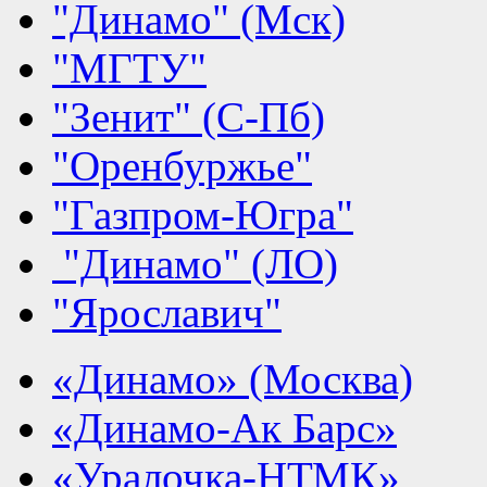
"Динамо" (Мск)
"МГТУ"
"Зенит" (С-Пб)
"Оренбуржье"
"Газпром-Югра"
"Динамо" (ЛО)
"Ярославич"
«Динамо» (Москва)
«Динамо-Ак Барс»
«Уралочка-НТМК»