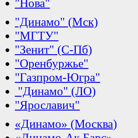
"Нова"
"Динамо" (Мск)
"МГТУ"
"Зенит" (С-Пб)
"Оренбуржье"
"Газпром-Югра"
"Динамо" (ЛО)
"Ярославич"
«Динамо» (Москва)
«Динамо-Ак Барс»