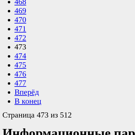
468
469
470
471
472
473
474
475
476
477
Вперёд
В конец
Страница 473 из 512
Информационные пар