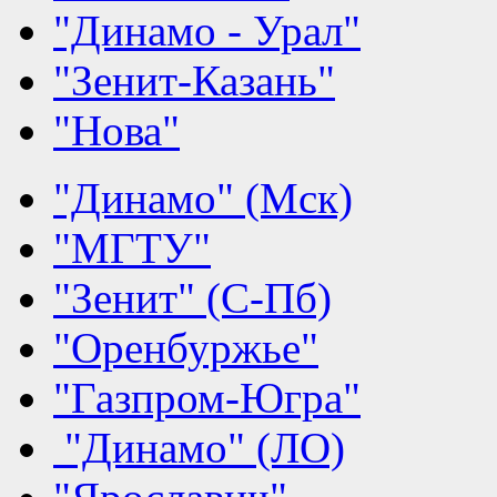
"Динамо - Урал"
"Зенит-Казань"
"Нова"
"Динамо" (Мск)
"МГТУ"
"Зенит" (С-Пб)
"Оренбуржье"
"Газпром-Югра"
"Динамо" (ЛО)