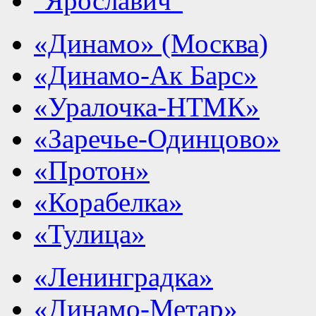
"Ярославич"
«Динамо» (Москва)
«Динамо-Ак Барс»
«Уралочка-НТМК»
«Заречье-Одинцово»
«Протон»
«Корабелка»
«Тулица»
«Ленинградка»
«Динамо-Метар»