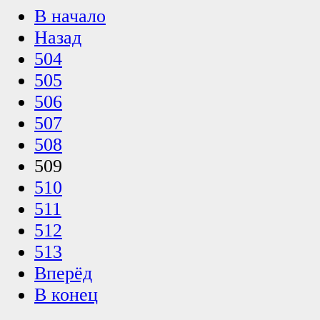
В начало
Назад
504
505
506
507
508
509
510
511
512
513
Вперёд
В конец