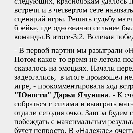
следующих, краснояркам удалось п
встречи и в четвертом сете навязат
сценарий игры. Решать судьбу матч
брейке, где однозначно сильнее б
команды.В итоге-3:2. Волевая поб
- В первой партии мы разыграли «
Потом какое-то время не летела под
сказалось на эмоциях. Начали пере
задергались, в итоге произошел не
игре, - прокомментировала ход вст
"Юности" Дарья Ялунина
. - К с
собраться с силами и выиграть матч
отдали сегодня очко. Завтра будем 
побеждать с максимальным результа
будет непросто. В «Надежде» очен