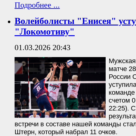
Подробнее ...
Волейболисты "Енисея" уст
"Локомотиву"
01.03.2026 20:43
Мужская
матче 28
России С
уступил
команде 
счетом 0:
22:25).
результ
встречи в составе нашей команды ста
Штерн, который набрал 11 очков.