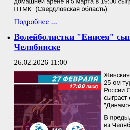
домашней арене и 5 марта в 19:00 сыг
НТМК" (Свердловская область).
Подробнее ...
Волейболистки "Енисея" сы
Челябинске
26.02.2026 11:00
Женская
25-ом ту
России С
сыграет 
"Динамо
В преды
из Челя