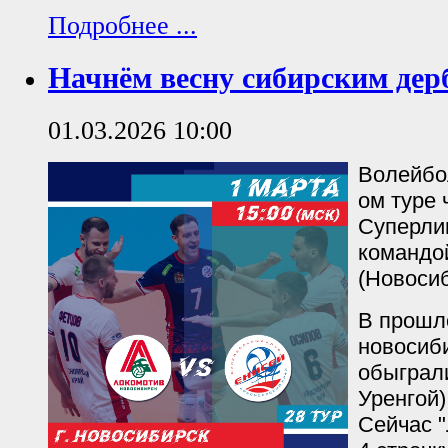
Подробнее ...
Начнём весну сибирским дерб
01.03.2026 10:00
Волейбол
ом туре
Суперлиг
командо
(Новосиб
В прошл
новосиби
обыграл
Уренгой)
Сейчас 