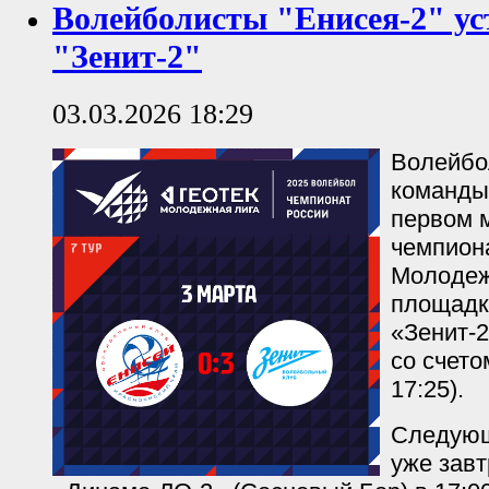
Волейболисты "Енисея-2" ус
"Зенит-2"
03.03.2026 18:29
Волейбо
команды
первом м
чемпион
Молодеж
площадк
«Зенит-2
со счетом
17:25).
Следующ
уже завт