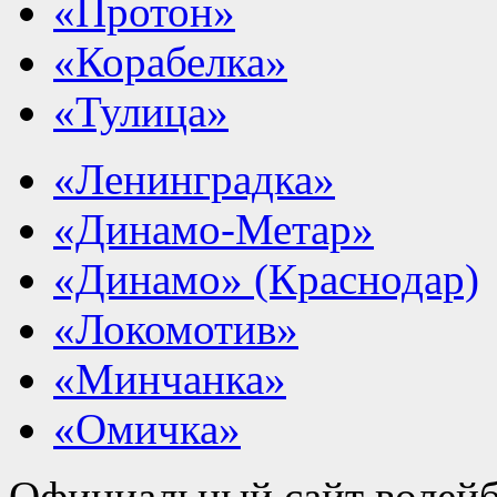
«Протон»
«Корабелка»
«Тулица»
«Ленинградка»
«Динамо-Метар»
«Динамо» (Краснодар)
«Локомотив»
«Минчанка»
«Омичка»
Официальный сайт волейб