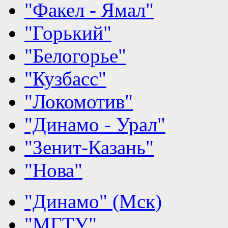
"Факел - Ямал"
"Горький"
"Белогорье"
"Кузбасс"
"Локомотив"
"Динамо - Урал"
"Зенит-Казань"
"Нова"
"Динамо" (Мск)
"МГТУ"