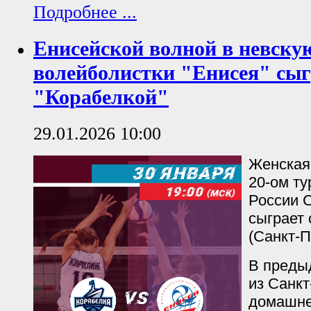
Подробнее ...
Енисейской волной в невску
волейболистки "Енисея" сыг
"Корабелкой"
29.01.2026 10:00
Женская
20-ом ту
России С
сыграет 
(Санкт-П
В преды
из Санкт
домашне