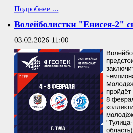
Подробнее ...
Волейболистки "Енисея-2" с
03.02.2026 11:00
Волейбо
предстои
заключи
чемпион
Молодёж
пройдёт 
8 февра
коллекти
молодёж
"Тулица-
область