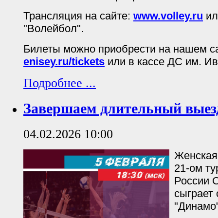
Трансляция на сайте:
www.volley.ru
ил
"Волейбол".
Билеты можно приобрести на нашем с
enisey.ru/tickets
или в кассе ДС им. И
Подробнее ...
Завершаем длительный выезд
04.02.2026 10:00
Женская
21-ом ту
России С
сыграет 
"Динамо"