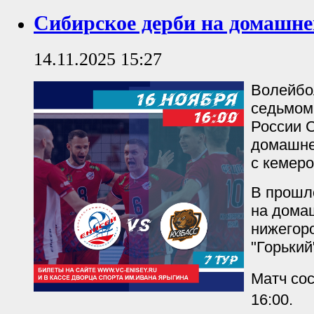
Сибирское дерби на домашне
14.11.2025 15:27
Волейбо
седьмом
России 
домашне
с кемеро
В прошл
на дома
нижегор
"Горький
Матч сос
16:00.