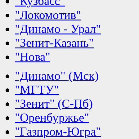
"Кузбасс"
"Локомотив"
"Динамо - Урал"
"Зенит-Казань"
"Нова"
"Динамо" (Мск)
"МГТУ"
"Зенит" (С-Пб)
"Оренбуржье"
"Газпром-Югра"