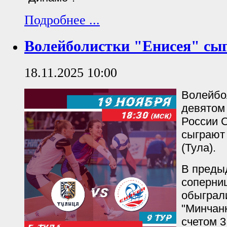
Подробнее ...
Волейболистки "Енисея" сыг
18.11.2025 10:00
Волейбо
девятом
России 
сыграют 
(Тула).
В преды
соперни
обыграл
"Минчанк
счетом 3