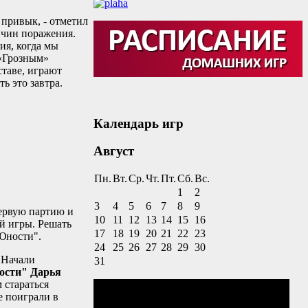
 привык, - отметил
ричин поражения.
ия, когда мы
 «Грозным»
ставе, играют
ь это завтра.
Календарь игр
Август
Пн.
Вт.
Ср.
Чт.
Пт.
Сб.
Вс.
1
2
3
4
5
6
7
8
9
первую партию и
10
11
12
13
14
15
16
ий игры. Решать
17
18
19
20
21
22
23
"Юности".
24
25
26
27
28
29
30
. Начали
31
сти" Дарья
м стараться
е поиграли в