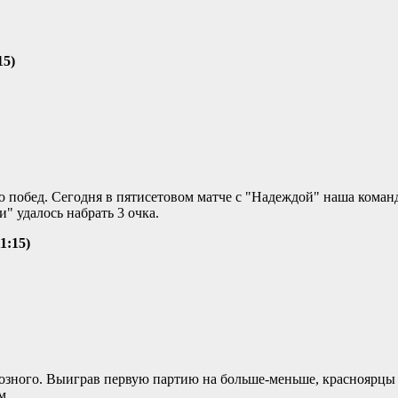
15)
 побед. Сегодня в пятисетовом матче с "Надеждой" наша коман
 удалось набрать 3 очка.
1:15)
розного. Выиграв первую партию на больше-меньше, красноярцы
м.