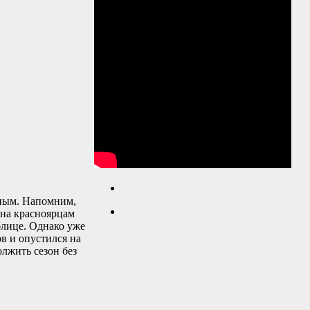
иным. Напомним,
ина красноярцам
блице. Однако уже
в и опустился на
лжить сезон без