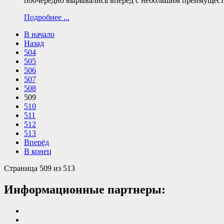
поочередно вырывались вперед с небольшим преимуществом
Подробнее ...
В начало
Назад
504
505
506
507
508
509
510
511
512
513
Вперёд
В конец
Страница 509 из 513
Информационные партнеры: