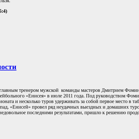
льзя.
5:4)
ности
 с главным тренером мужской команды мастеров Дмитрием Фом
лейбольного «Енисея» в июле 2011 года. Под руководством Фом
оната и несколько туров удерживать за собой первое место в та
 спад, «Енисей» провел ряд неудачных выездных и домашних туро
 недовольное последними результатами, пришло к решению продо