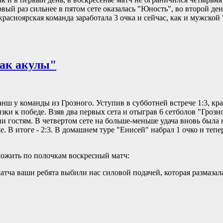
вый раз сильнее в пятом сете оказалась "Юность", во второй ден
красноярская команда заработала 3 очка и сейчас, как и мужской
как акулы"
анш у команды из Грозного. Уступив в субботней встрече 1:3, кр
ки к победе. Взяв два первых сета и отыграв 6 сетболов "Грозно
ии гостям. В четвертом сете на больше-меньше удача вновь была 
. В итоге - 2:3. В домашнем туре "Енисей" набрал 1 очко и тепе
ожить по полочкам воскресный матч:
матча ваши ребята выбили нас силовой подачей, которая размаза