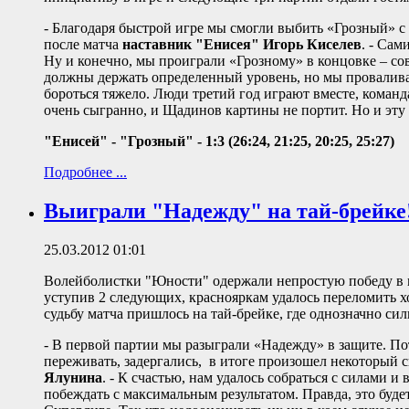
- Благодаря быстрой игре мы смогли выбить «Грозный» с 
после матча
наставник "Енисея" Игорь Киселев
. - Сам
Ну и конечно, мы проиграли «Грозному» в концовке – со
должны держать определенный уровень, но мы провалива
бороться тяжело. Люди третий год играют вместе, команд
очень сыгранно, и Щадинов картины не портит. Но и эту 
"Енисей" - "Грозный" - 1:3 (26:24, 21:25, 20:25, 25:27)
Подробнее ...
Выиграли "Надежду" на тай-брейке
25.03.2012 01:01
Волейболистки "Юности" одержали непростую победу в м
уступив 2 следующих, краснояркам удалось переломить хо
судьбу матча пришлось на тай-брейке, где однозначно си
- В первой партии мы разыграли «Надежду» в защите. Пото
переживать, задергались, в итоге произошел некоторый с
Ялунина
. - К счастью, нам удалось собраться с силами и
побеждать с максимальным результатом. Правда, это буде