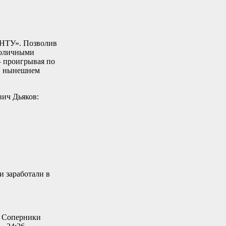
ГНТУ». Позволив
ноличными
– проигрывая по
 в нынешнем
ич Дьяков:
и заработали в
. Соперники