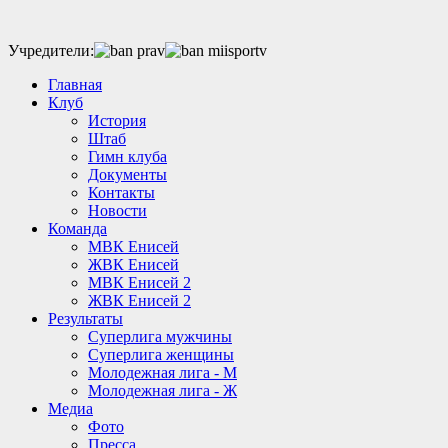
Учредители:
Главная
Клуб
История
Штаб
Гимн клуба
Документы
Контакты
Новости
Команда
МВК Енисей
ЖВК Енисей
МВК Енисей 2
ЖВК Енисей 2
Результаты
Суперлига мужчины
Суперлига женщины
Молодежная лига - М
Молодежная лига - Ж
Медиа
Фото
Пресса