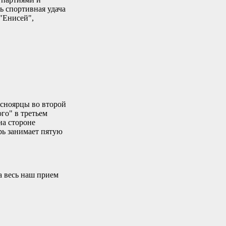
ь спортивная удача
 "Енисей",
асноярцы во второй
го" в третьем
на стороне
рь занимает пятую
ла весь наш прием