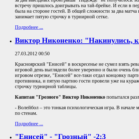
встречу пришлось доигрывать на тай-брейке. И если в пер
была на стороне гостей. В общей сложности за два матча 
занимает пятую строчку в турнирной сетке.
Подробнее ...
Виктор Никоненко: "Накинулись, 
27.03.2012 00:50
Красноярский "Енисей" в воскресенье не сумел взять рев
игровой день выглядели более уверенно и были очень близ
игровом отрезке, "Енисей" все-таки отдал концовку парт
противника, и пятую партию гости провели уже на кураже
строчку турнирной таблицы.
Капитан "Грозного" Виктор Никоненко
попытался разл
- Волейбол – это тонкая психологическая игра. В начале 
по стенам.
Подробнее ...
"Енисей" - "Грозный" -2:3