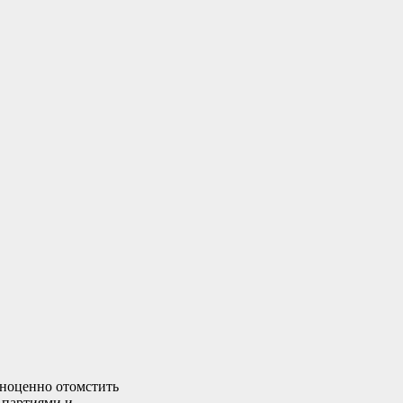
лноценно отомстить
 партиями и