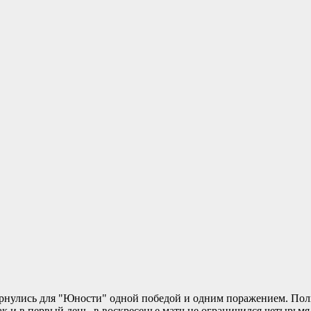
ернулись для "Юности" одной победой и одним поражением. По
к и в первый день, в воскресенье матч не ограничился четырьмя