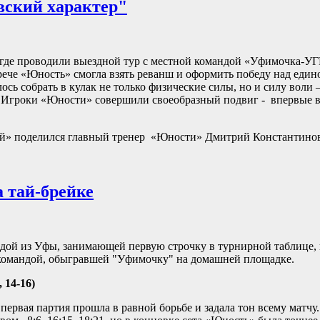
вский характер"
 где проводили выездной тур с местной командой «Уфимочка-У
трече «Юность» смогла взять реванш и оформить победу над еди
сь собрать в кулак не только физические силы, но и силу воли 
зу. Игроки «Юности» совершили своеобразный подвиг - впервые
й» поделился главный тренер «Юности» Дмитрий Константинов
 тай-брейке
дой из Уфы, занимающей первую строчку в турнирной таблице, 
 командой, обыгравшей "Уфимочку" на домашней площадке.
 14-16)
ервая партия прошла в равной борьбе и задала тон всему матчу