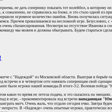
приема, не дать сопернику показать тот волейбол, к которому он
и, к сожалению, не справились на блоке, и это стало одной из п
вершили огромное количество ошибок. Вновь получилась ситуац
емся. Причем проваливаемся на несложной игре. Безусловно, с
а очень сбалансированная. Несмотря на отсутствие Иванова в со
команду мы можем и должны обыгрывать. Будем стараться сделат
!
атче с "Надеждой" из Московской области. Выиграв в борьбе 
д встречи и в четвертом сете навязать соперницам свой сценар
льнее были игроки нашей команды.В итоге-3:2. Волевая победа 
м какое-то время не летела подача, и это сказалось на эмоциях
пад в игре, - прокомментировала ход встречи
нападающая "Юно
 выиграть матч. Очень жаль, что отдали сегодня очко. Завтра буде
т непросто. В «Надежде» очень опытные игроки, практически вс