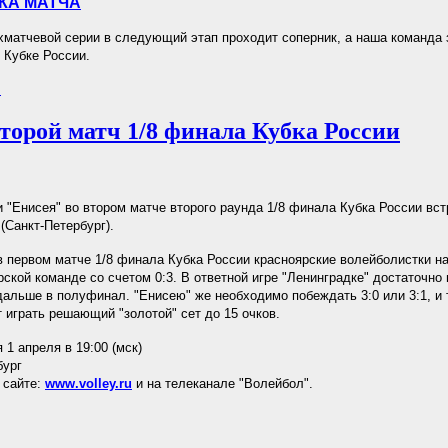
КА МАТЧА
хматчевой серии в следующий этап проходит соперник, а наша команда
 Кубке России.
.
орой матч 1/8 финала Кубка России
 "Енисея" во втором матче второго раунда 1/8 финала Кубка России вст
(Санкт-Петербург).
в первом матче 1/8 финала Кубка России красноярские волейболистки 
рской команде со счетом 0:3. В ответной игре "Ленинградке" достаточно 
дальше в полуфинал. "Енисею" же необходимо побеждать 3:0 или 3:1, и 
 играть решающий "золотой" сет до 15 очков.
 1 апреля в 19:00 (мск)
бург
 сайте:
www.volley.ru
и на телеканале "Волейбол".