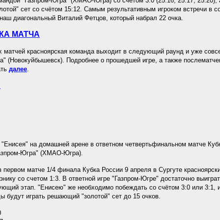
мандой "Газпром-Югра" (ХМАО-Югра) со счётом 3:0 (25:16, 25:17, 25:20),
отой" сет со счётом 15:12. Самым результативным игроком встречи в с
наш диагональный Виталий Фетцов, который набрал 22 очка.
КА МАТЧА
х матчей красноярская команда выходит в следующий раунд и уже совсе
а" (Новокуйбышевск). Подробнее о прошедшей игре, а также послематч
ать
далее
.
.
"Енисея" на домашней арене в ответном четвертьфинальном матче Кубк
азпром-Югра" (ХМАО-Югра).
в первом матче 1/4 финала Кубка России 9 апреля в Сургуте красноярс
рнику со счетом 1:3. В ответной игре "Газпром-Югре" достаточно выиграт
ующий этап. "Енисею" же необходимо побеждать со счётом 3:0 или 3:1, и
ы будут играть решающий "золотой" сет до 15 очков.
0