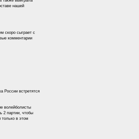
 а также выиграла
оставе нашей
м скоро сыграет с
евые комментарии
а России встретятся
кие волейболисты
ь 2 партии, чтобы
 только в этом