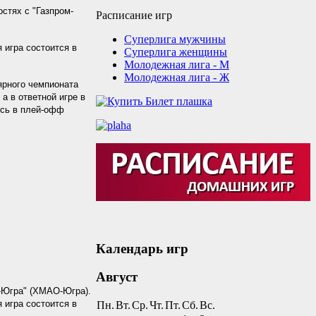
стях с "Газпром-
Расписание игр
Суперлига мужчины
 игра состоится в
Суперлига женщины
Молодежная лига - М
Молодежная лига - Ж
ярного чемпионата
а в ответной игре в
ись в плей-офф
Календарь игр
Август
-Югра" (ХМАО-Югра).
 игра состоится в
Пн.
Вт.
Ср.
Чт.
Пт.
Сб.
Вс.