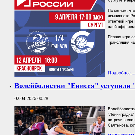
Сургуте 9 апре
Напомним, что
чемпионата Ро
ответной игре
плей-офф чемп
Первая игра с
Трансляция н
Подробнее ..
Волейболистки "Енисея" уступили 
02.04.2026 00:28
Волейболистки
"Ленинградка" 
встречи в сос
Салтыкова, ко