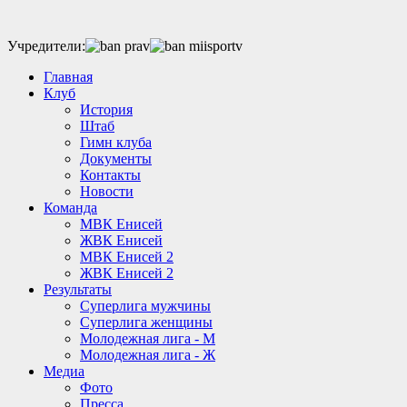
Учредители:
Главная
Клуб
История
Штаб
Гимн клуба
Документы
Контакты
Новости
Команда
МВК Енисей
ЖВК Енисей
МВК Енисей 2
ЖВК Енисей 2
Результаты
Суперлига мужчины
Суперлига женщины
Молодежная лига - М
Молодежная лига - Ж
Медиа
Фото
Пресса