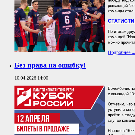
победу над ко
решающий "зол
команды стал 
СТАТИСТИ
По итогам дву
командой "Нов
можно прочит
Подробнее ..
Без права на ошибку!
10.04.2026 14:00
Волейболисты 
с командой "Г
Отметим, что 
уступили сопе
пройти в след
случае команд
Начало в 16:0