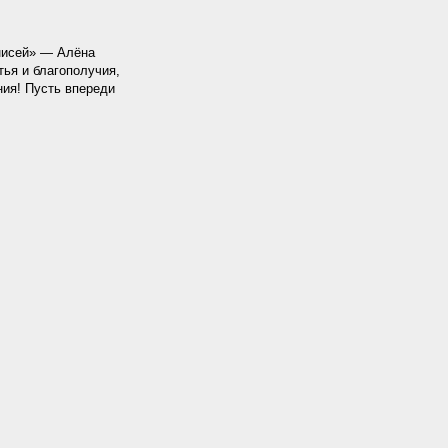
нисей» — Алёна
тья и благополучия,
ния! Пусть впереди