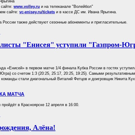
Ярыгина
 сайте:
www.volley.ru
и на телеканале "Волейбол"
шем сайте:
vc-enisey.ru/tickets
и в кассе ДС им. Ивана Ярыгина.
а России также действуют сезонные абонементы и пригласительные.
.
листы "Енисея" уступили "Газпром-Юг
да «Енисей» в первом матче 1/4 финала Кубка России в гостях уступил
гра) со счетом 1:3 (20:25, 25:17, 20:25, 19:25). Самыми результативным
 команды стали диагональный Виталий Фетцов и доигровщик Никита Кух
КА МАТЧА
 пройдёт в Красноярске 12 апреля в 16:00.
.
рождения, Алёна!