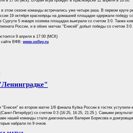
ля в 17:00 (мск). Вторая игра пройдет в Красноярске 12 апреля в 16:00.
 в этом сезоне команды встречались уже четыре раза. В первом круге р
ссии 19 октября красноярцы на домашней площадке одержали победу со 
 в Сургуте 5 января хозяева площадки выиграли со счетом 3:0. Также ко
ионата России, и в обоих матчах "Енисей" добыл победы со счетом 3:0.
остоится 9 апреля в 17:00 (МСК)
а сайте ВФВ:
www.volley.ru
.
"Ленинградке"
 "Енисея" во втором матче 1/8 финала Кубка России в гостях уступили 
(Санкт-Петербург) со счетом 0:3 (16:25, 16:25, 21:25 ). Самыми результ
таве нашей команды стали диагональная Валерия Борисова и доигровщи
торые набрали по 9 очков.