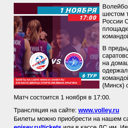
Волейбо
шестом 
России С
площадк
командой
В преды
саратов
на дома
одержал
командо
(Минск) 
Матч состоится 1 ноября в 17:00.
Трансляция на сайте:
www.volley.ru
Билеты можно приобрести на нашем с
enisey.ru/tickets
или в кассе ДС им. И