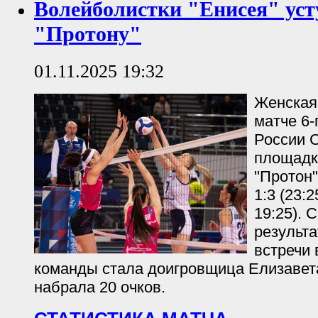
Волейболистки "Енисея" ус
"Протону"
01.11.2025 19:32
Женская
матче 6-
России С
площадк
"Протон"
1:3 (23:2
19:25).
результ
встречи 
команды стала доигровщица Елизавет
набрала 20 очков.