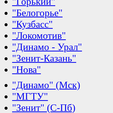
"Горький"
"Белогорье"
"Кузбасс"
"Локомотив"
"Динамо - Урал"
"Зенит-Казань"
"Нова"
"Динамо" (Мск)
"МГТУ"
"Зенит" (С-Пб)