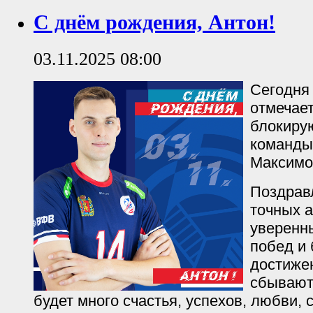
С днём рождения, Антон!
03.11.2025 08:00
Сегодня
отмечае
блокиру
команды
Максимо
Поздрав
точных а
уверенны
побед и
достиже
сбываютс
будет много счастья, успехов, любви, 