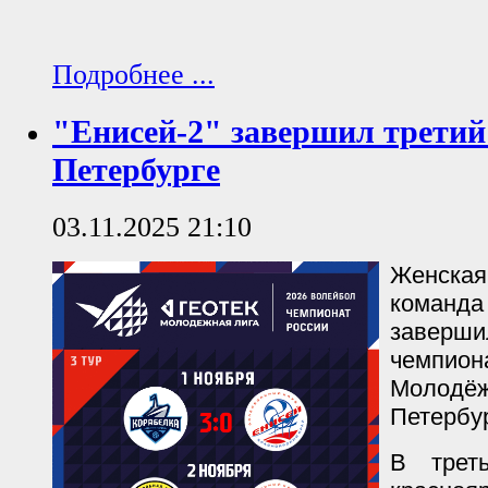
Подробнее ...
"Енисей-2" завершил третий
Петербурге
03.11.2025 21:10
Женск
коман
завер
чемпион
Молодёж
Петербур
В трет