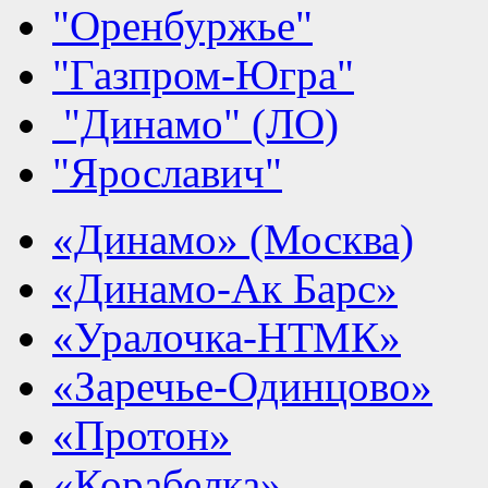
"Оренбуржье"
"Газпром-Югра"
"Динамо" (ЛО)
"Ярославич"
«Динамо» (Москва)
«Динамо-Ак Барс»
«Уралочка-НТМК»
«Заречье-Одинцово»
«Протон»
«Корабелка»