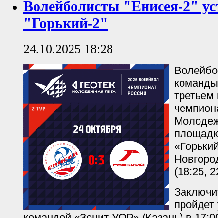
Волейболисты "Енисея-2" ус
"Горький-2"
24.10.2025 18:28
Волейбо
команды
третьем 
чемпион
Молодеж
площадк
«Горьки
Новгород
(18:25, 2
Заключи
пройдет 
командой «Зенит-УОР» (Казань) в 17:0