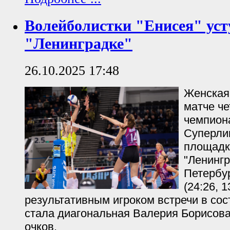
Волейболистки "Енисея" ус
"Ленинградке"
26.10.2025 17:48
Женская
матче че
чемпион
Суперлиг
площадк
"Ленингр
Петербур
(24:26, 
результативным игроком встречи в со
стала диагональная Валерия Борисова
очков.