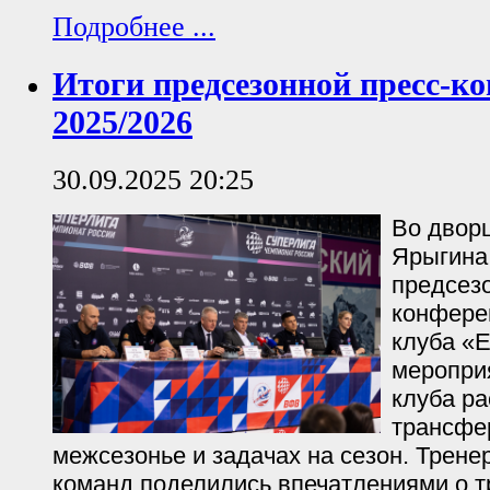
Подробнее ...
Итоги предсезонной пресс-к
2025/2026
30.09.2025 20:25
Во дворц
Ярыгина
предсезо
конфере
клуба «Е
меропри
клуба ра
трансфе
межсезонье и задачах на сезон. Трене
команд поделились впечатлениями о т