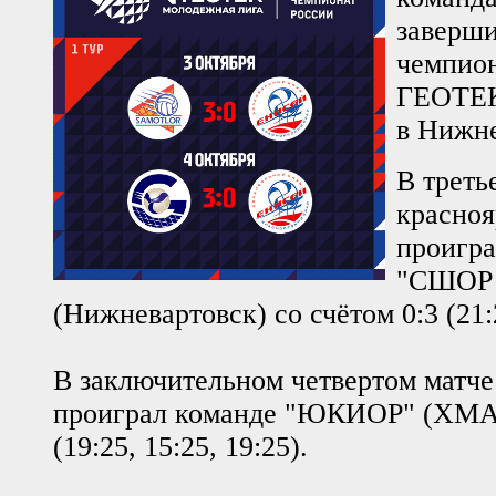
заверши
чемпион
ГЕОТЕК
в Нижне
В треть
красноя
проигра
"СШОР 
(Нижневартовск) со счётом 0:3 (21:2
В заключительном четвертом матче
проиграл команде "ЮКИОР" (ХМАО
(19:25, 15:25, 19:25).