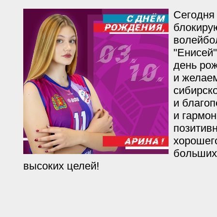
Сегодня
блокиру
волейбо
"Енисей
день ро
и желаем
сибирско
и благоп
и гармон
позитив
хорошег
больших
высоких целей!