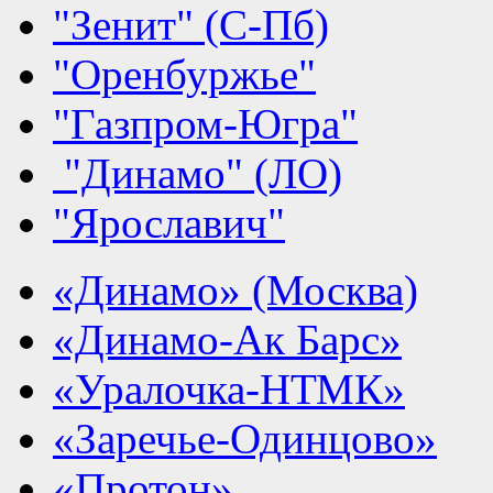
"Зенит" (С-Пб)
"Оренбуржье"
"Газпром-Югра"
"Динамо" (ЛО)
"Ярославич"
«Динамо» (Москва)
«Динамо-Ак Барс»
«Уралочка-НТМК»
«Заречье-Одинцово»
«Протон»