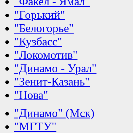
"Факел - Ямал"
"Горький"
"Белогорье"
"Кузбасс"
"Локомотив"
"Динамо - Урал"
"Зенит-Казань"
"Нова"
"Динамо" (Мск)
"МГТУ"