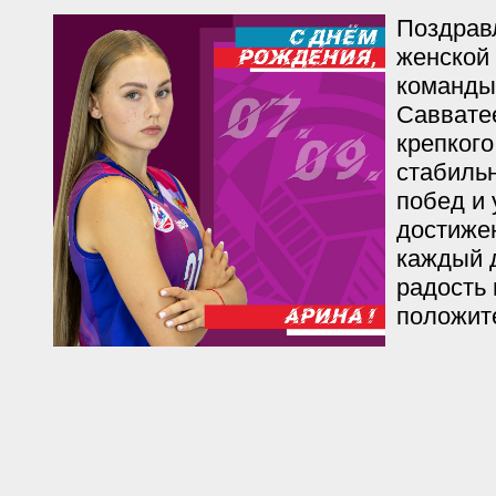
Поздрав
женской
команды
Саввате
крепкого
стабильн
побед и 
достиже
каждый 
радость 
положит