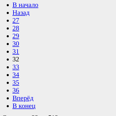
В начало
Назад
27
28
29
30
31
32
33
34
35
36
Вперёд
В конец