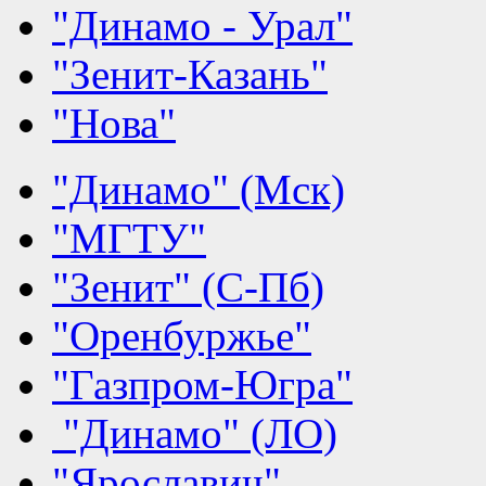
"Динамо - Урал"
"Зенит-Казань"
"Нова"
"Динамо" (Мск)
"МГТУ"
"Зенит" (С-Пб)
"Оренбуржье"
"Газпром-Югра"
"Динамо" (ЛО)
"Ярославич"