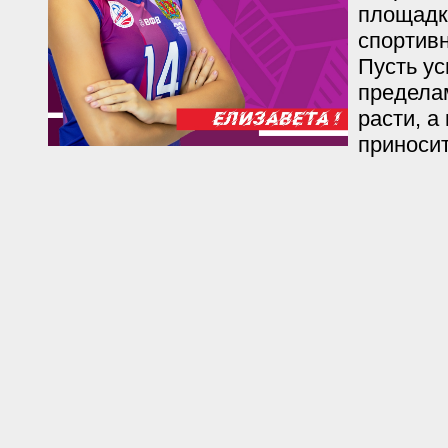
площадк
спортив
Пусть ус
предела
расти, а
приносит