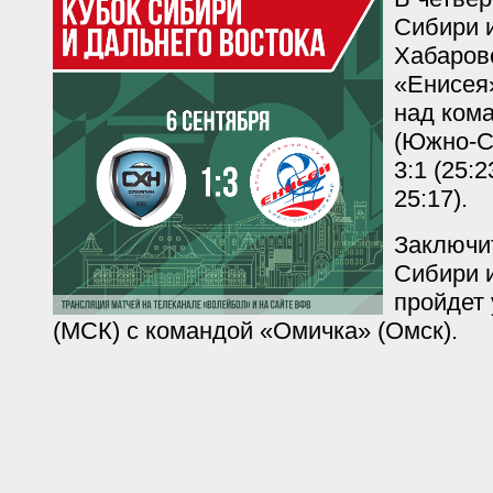
Сибири и
Хабаров
«Енисея
над ком
(Южно-С
3:1 (25:2
25:17).
Заключи
Сибири 
пройдет 
(МСК) с командой «Омичка» (Омск).