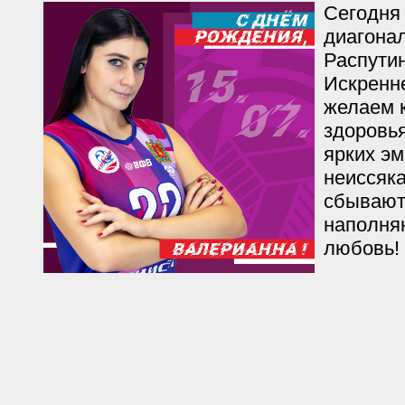
Сегодня
диагона
Распути
Искренн
желаем к
здоровья
ярких эм
неиссяка
сбывают
наполняю
любовь!