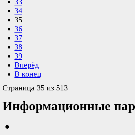
33
34
35
36
37
38
39
Вперёд
В конец
Страница 35 из 513
Информационные пар