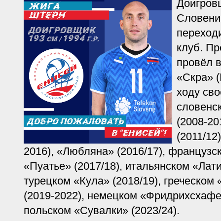
Доигров
Словени
переходи
клуб. П
провёл 
«Скра» (
ходу сво
словенск
(2008-20
(2011/12
2016), «Любляна» (2016/17), французск
«Пуатье» (2017/18), итальянском «Лати
турецком «Кула» (2018/19), греческом
(2019-2022), немецком «Фридрихсхафен
польском «Сувалки» (2023/24).