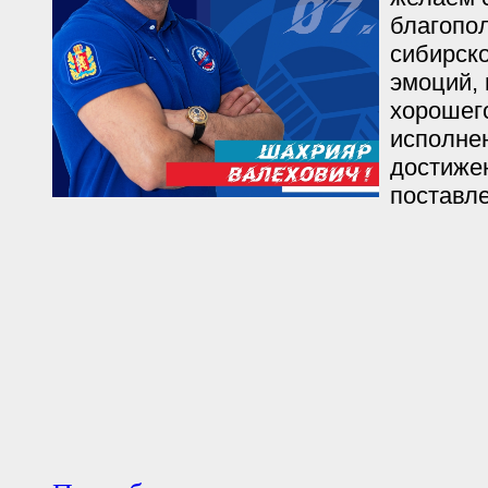
благопол
сибирско
эмоций, 
хорошег
исполне
достиже
поставл