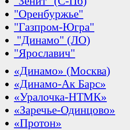
"Зенит" (С-Пб)
"Оренбуржье"
"Газпром-Югра"
"Динамо" (ЛО)
"Ярославич"
«Динамо» (Москва)
«Динамо-Ак Барс»
«Уралочка-НТМК»
«Заречье-Одинцово»
«Протон»