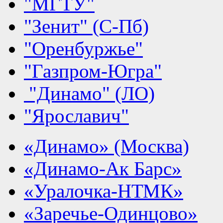
"МГТУ"
"Зенит" (С-Пб)
"Оренбуржье"
"Газпром-Югра"
"Динамо" (ЛО)
"Ярославич"
«Динамо» (Москва)
«Динамо-Ак Барс»
«Уралочка-НТМК»
«Заречье-Одинцово»