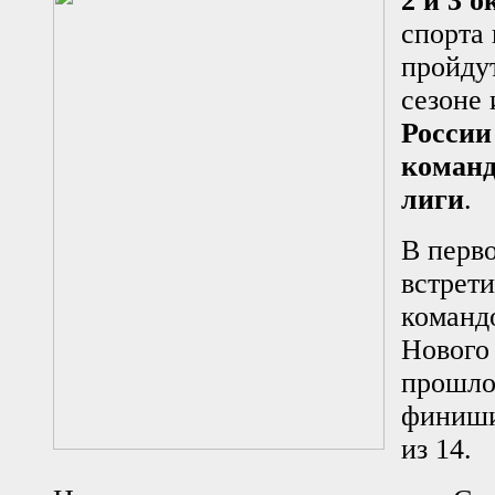
2 и 3 
спорта
пройдут
сезоне
России
коман
лиги
.
В перв
встрет
команд
Нового
прошло
финиши
из 14.