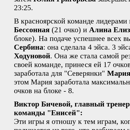
23:25.
В красноярской команде лидерами 
Бессонная
(21 очко) и
Алина Елиз
блоке). На подаче успешнее всех 
Сербина
: она сделала 4 эйса. 3 эй
Ходуновой
. Она же стала самой ре
своей команде, принеся ей 17 очко
заработала для "Северянки"
Мария
этом Мария заработала максимальн
очков на блоке - 8.
Виктор Бичевой, главный трене
команды "Енисей":
Эти игры я отношу к тем играм, ко