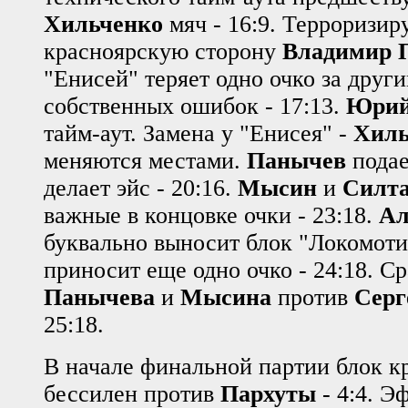
Хильченко
мяч - 16:9. Терроризир
красноярскую сторону
Владимир П
"Енисей" теряет одно очко за други
собственных ошибок - 17:13.
Юрий
тайм-аут. Замена у "Енисея" -
Хиль
меняются местами.
Панычев
подае
делает эйс - 20:16.
Мысин
и
Силт
важные в концовке очки - 23:18.
Ал
буквально выносит блок "Локомоти
приносит еще одно очко - 24:18. С
Панычева
и
Мысина
против
Серг
25:18.
В начале финальной партии блок к
бессилен против
Пархуты
- 4:4. Э