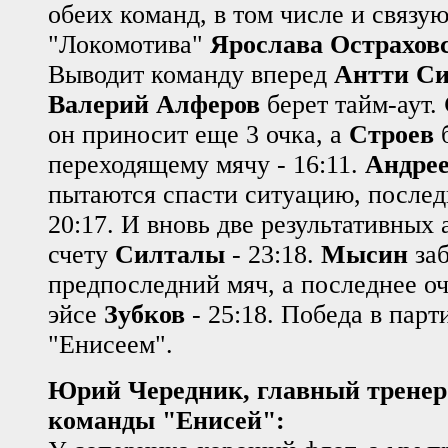
обеих команд, в том числе и связу
"Локомотива"
Ярослава Острахов
Выводит команду вперед
Антти Си
Валерий Алферов
берет тайм-аут.
он приносит еще 3 очка, а
Строев
б
переходящему мячу - 16:11.
Андре
пытаются спасти ситуацию, последн
20:17. И вновь две результативных 
счету
Силталы
- 23:18.
Мысин
заб
предпоследний мяч, а последнее оч
эйсе
Зубков
- 25:18. Победа в парт
"Енисеем".
Юрий Чередник, главный трене
команды "Енисей":