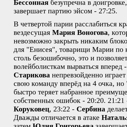
Бессонная
безупречна в доигровке
завершает партию эйсом - 27:25.
В четвертой парии расслабиться кр
вездесущая
Мария Воногова
, кот
невозможно закрыть никаким блоком
для "Енисея", товарищи Марии по 
столь безошибочно, это и позволяе
волейболисткам вырваться вперед -
Старикова
непревзойденно играет 
свою команду вперёд на 4 очка, но
быстро теряет набранное преимуще
собственных ошибок - 20:20. 21:21 
Коруковец
, 23:22 -
Сербина
делает
Дважды отличается в атаке
Наталь
затем
Юлия Григорьева
завершает