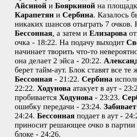
Айсиной
и
Бояркиной
на площадк
Карапетян
и
Сербина
. Казалось б
никаких шансов отыграть 7 очков. 
Бессонная
, а затем и
Елизарова
от
очка - 18:22. На подачу выходит
Св
начинает творить что-то невероятн
она делает 2 эйса - 20:22.
Алексан
берет тайм-аут. Блок ставят все те
Бессонная
- 21:22.
Сербина
исполн
22:22.
Ходунова
атакует в аут - 23:
пробивается
Ходунова
- 23:23.
Сер
ошибку передачи - 23:24.
Забивает
24:24.
Бессонная
подает в аут - 24:
приносит решающее очко в партии 
блоке - 24:26.