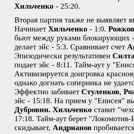
Хильченко
- 25:20.
Вторая партия также не выявляет я
Начинает
Хильченко
- 1:0.
Рожко
бьют между руками блокирующих -
делает эйс - 5:3. Сравнивает счет
А
Эпизодически результативен
Силт
подает эйс - 8:11. Тайм-аут у "Енис
Активизируется доигровка красноя
однако догнать соперника не удаетс
Эффектно забивает
Стуленков
,
Ро
эйс - 15:18. На прием у "Енисея" 
Дубровин.
Хильченко
ставит "чех
17:18. Тайм-аут берет "Локомотив-
скидывает,
Андрианов
пробивается