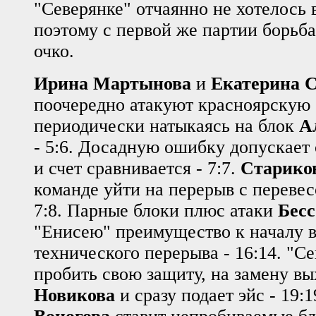
"Северянке" отчаянно не хотелось 
поэтому с первой же партии борьб
очко.
Ирина Мартынова
и
Екатерина 
поочередно атакуют красноярскую
периодически натыкаясь на блок
А
- 5:6. Досадную ошибку допускает 
и счет сравнивается - 7:7.
Старико
команде уйти на перерыв с перевес
7:8. Парные блоки плюс атаки
Бес
"Енисею" преимущество к началу в
технического перерыва - 16:14. "Се
пробить свою защиту, на замену в
Новикова
и сразу подает эйс - 19: