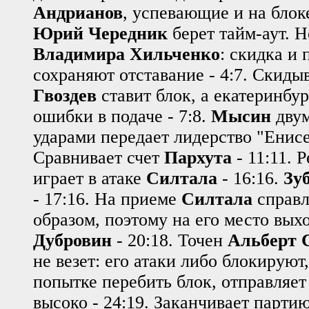
Андрианов
, успевающие и на блоке 
Юрий Чередник
берет тайм-аут. Н
Владимира Хильченко
: скидка и 
сохраняют отставание - 4:7. Скиды
Гвоздев
ставит блок, а екатеринб
ошибки в подаче - 7:8.
Мысин
двум
ударами передает лидерство "Енисе
Сравнивает счет
Пархута
- 11:11. 
играет в атаке
Силтала
- 16:16.
Зу
- 17:16. На приеме
Силтала
справл
образом, поэтому на его место вых
Дубровин
- 20:18. Точен
Альберт 
не везет: его атаки либо блокируют,
попытке перебить блок, отправляе
высоко - 24:19. Заканчивает парти