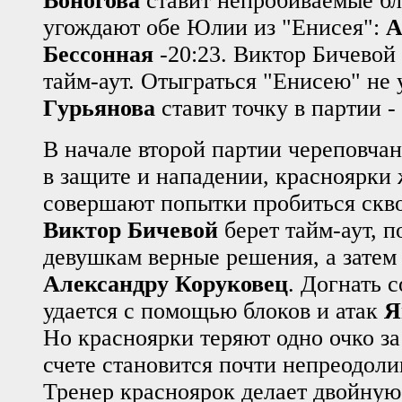
Воногова
ставит непробиваемые бл
угождают обе Юлии из "Енисея":
А
Бессонная
-20:23. Виктор Бичевой
тайм-аут. Отыграться "Енисею" не 
Гурьянова
ставит точку в партии - 
В начале второй партии череповча
в защите и нападении, красноярки 
совершают попытки пробиться сквоз
Виктор Бичевой
берет тайм-аут, п
девушкам верные решения, а затем 
Александру Коруковец
. Догнать 
удается с помощью блоков и атак
Я
Но красноярки теряют одно очко за
счете становится почти непреодоли
Тренер красноярок делает двойную