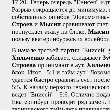
17:20. Теперь очередь "Енисея" идт
Разрыв сокращается до минимума, в
собственных ошибок "Локомотива-И
Строев
и
Мысин
сравнивают счет 
пропускает атаку на блоке,
Мысин
пользу екатеринбуржских волейбол
В начале третьей партии "Енисей" 
Хильченко
забивает, скидывает
Зу
Строева
принимают в аут,
Хильче
блок. Итог - 5:1 и тайм-аут "Локом
удается быстро сравнять счет посл
5:5. К началу первого техническог
ведет "Енисей" - 8:6. Отлично под
Екатеринбург проводит ряд замен. 
технического тайм-аута предшеств