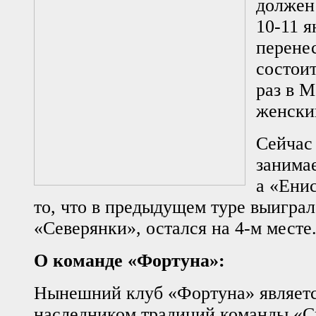
должен
10-11 я
перенес
состои
раз в 
женски
Сейчас
занимае
а «Енис
то, что в предыдущем туре выиграл
«Северянки», остался на 4-м месте
О команде «Фортуна»:
Нынешний клуб «Фортуна» являет
наследником традиций команды «Сп