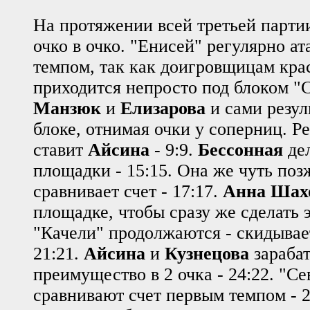
На протяжении всей третьей парти
очко в очко. "Енисей" регулярно а
темпом, так как доигровщицам кр
приходится непросто под блоком "
Манзюк
и
Елизарова
и сами резул
блоке, отнимая очки у соперниц. Р
ставит
Айсина
- 9:9.
Бессонная
дел
площадки - 15:15. Она же чуть поз
сравнивает счет - 17:17.
Анна Шах
площадке, чтобы сразу же сделать э
"Качели" продолжаются - скидыва
21:21.
Айсина
и
Кузнецова
зараба
преимущество в 2 очка - 24:22. "Се
сравнивают счет первым темпом - 2