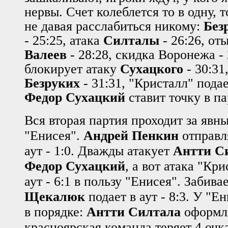
нервы. Счет колеблется то в одну, т
не
давая расслабиться никому:
Без
- 25:25, атака
Силталы
- 26:26, от
Валеев
- 28:28, скидка Воронежа - 
блокирует атаку
Сухацкого
- 30:31
Безруких
- 31:31, "Кристалл" подает
Федор Сухацкий
ставит точку в па
Вся вторая партия проходит за яв
"Енисея".
Андрей Пенкин
отправл
аут - 1:0. Дважды атакует
Антти С
Федор Сухацкий
, а вот атака "Кр
аут - 6:1 в пользу "Енисея". Забива
Щекалюк
подает в аут - 8:3. У "Е
в порядке:
Антти Силтала
оформля
красноярская команда теряет 4 очк