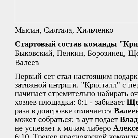
Мысин, Силтала, Хильченко
Стартовый состав команды "Кри
Быковский, Пенкин, Борозинец, Щ
Валеев
Первый сет стал настоящим подарк
затяжной интриги.
"Кристалл" с п
начинает стремительно набирать оч
хозяев площадки: 0:1 - забивает
Ще
раза
в доигровке отличается
Валее
может собраться: в аут подает
Влад
не успевает к мячам либеро
Алекс
6:10.
Тренер красноярской команды