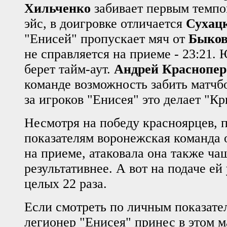
Хильченко
забивает первым темп
эйс, в доигровке отличается
Сухац
"Енисей" пропускает мяч от
Быков
не справляется на приеме - 23:21.
берет тайм-аут.
Андрей Краснопер
команде возможность забить матчбо
за игроков "Енисея" это делает "Кри
Несмотря на победу красноярцев, 
показателям воронежская команда 
на приеме, атаковала она также ча
результативнее. А вот на подаче е
целых 22 раза.
Если смотреть по личным показате
легионер "Енисея" принес в этом м