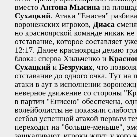
вместо
Антона Мысина
на площад
Сухацкий
. Атаки "Енисея" разбив
воронежских игроков,
Диаса
сменя
но красноярской команде никак не 
отставание, которое составляет уже
12:17.
Далее красноярцы делаю три
блока: сперва Хильченко и
Красно
Сухацкий
и
Безруких
, что позвол
отставание до одного очка.
Тут на 
атаки в аут в исполнении воронежц
неверное движение со стороны "Кр
в партии "Енисею" обеспечена,
одн
волейболисты не показали слабост
сетбол успешной атакой первым те
переходит на "больше-меньше", э
зашкаливают, игроки ждут, у кого 