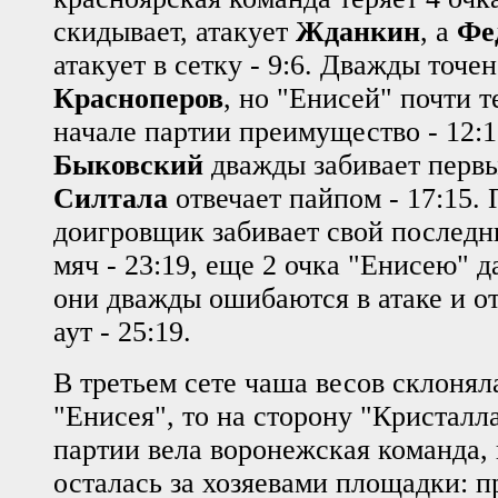
скидывает, атакует
Жданкин
, а
Фе
атакует в сетку - 9:6. Дважды точе
Красноперов
, но "Енисей" почти т
начале партии преимущество - 12:
Быковский
дважды забивает перв
Силтала
отвечает пайпом - 17:15.
доигровщик забивает свой последн
мяч - 23:19, еще 2 очка
"Енисею" д
они дважды ошибаются в атаке и о
аут - 25:19.
В третьем сете чаша весов склонял
"Енисея", то на сторону "Кристалл
партии вела воронежская команда, 
осталась за хозяевами площадки: п