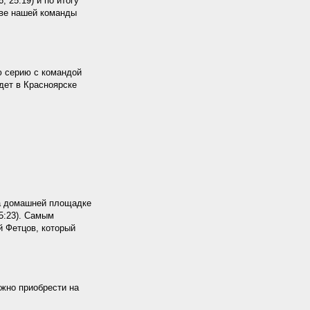
, 25:19) и по итогу
аве нашей команды
ю серию с командой
дет в Красноярске
на домашней площадке
25:23). Самым
й Фетцов, который
ожно приобрести на