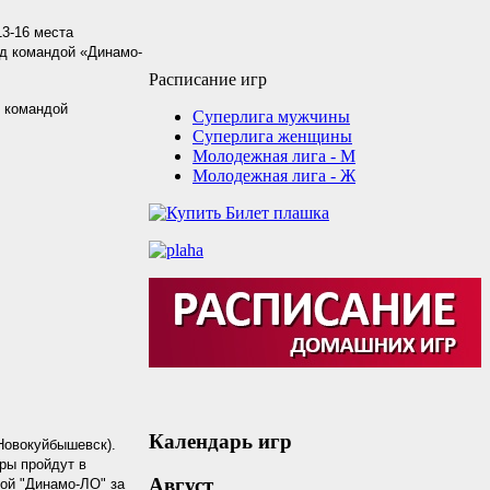
3-16 места
д командой «Динамо-
Расписание игр
с командой
Суперлига мужчины
Суперлига женщины
Молодежная лига - М
Молодежная лига - Ж
Календарь игр
Новокуйбышевск).
ры пройдут в
Август
дой "Динамо-ЛО" за