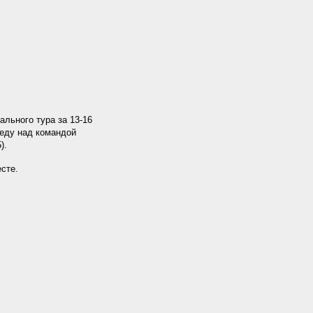
льного тура за 13-16
еду над командой
).
сте.