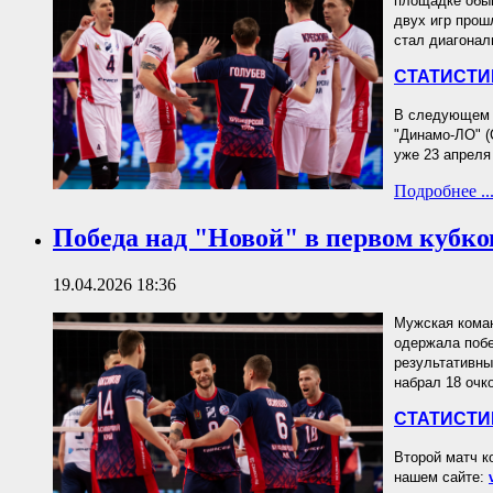
площадке обыгр
двух игр прош
стал диагонал
СТАТИСТИ
В следующем э
"Динамо-ЛО" (
уже 23 апреля
Подробнее ..
Победа над "Новой" в первом кубко
19.04.2026 18:36
Мужская коман
одержала побе
результативны
набрал 18 очк
СТАТИСТИ
Второй матч к
нашем сайте: