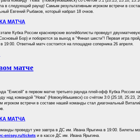
ала команду "Нова" (Новокуйбышевск) со счётом 3:1 (20:25, 25:18, 25:16
ла в следующий раунд! Самым результативным игроком встречи в сост
ьный Евгений Рыбаков, который набрал 18 очков.
КА МАТЧА
тапе Кубка России красноярские волейболисты проведут двухматчеву
Сосновый Бор) и поборются за выход в "Финал шести"! Первая игра прой
 в 19:00. Ответный матч состоится на площадке соперника 26 апреля.
.
вом матче
да "Енисей" в первом матче третьего раунда плей-офф Кубка России 
ду над командой "Нова" (Новокуйбышевск) со счётом 3:0 (25:18, 25:23, 
м игроком встречи в составе нашей команды стал диагональный Витали
ов.
КА МАТЧА
оманды проведут уже завтра в ДС им. Ивана Ярыгина в 19:00. Билеты м
vc-enisey.ru/tickets
и в кассе ДС им. Ивана Ярыгина.