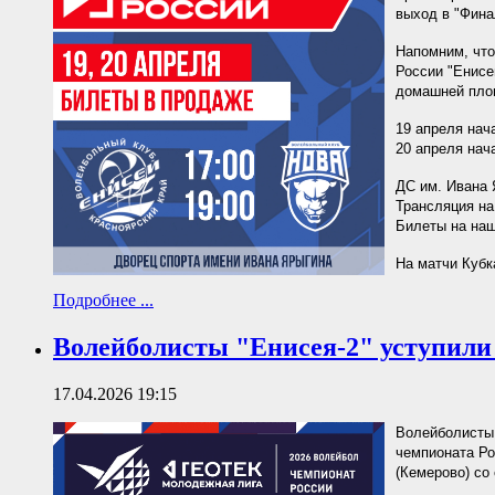
выход в "Фина
Напомним, что
России "Енисе
домашней площ
19 апреля нач
20 апреля нач
ДС им. Ивана 
Трансляция на
Билеты на на
На матчи Кубк
Подробнее ...
Волейболисты "Енисея-2" уступили 
17.04.2026 19:15
Волейболисты 
чемпионата Ро
(Кемерово) со с