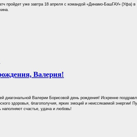
ч пройдет уже завтра 18 апреля с командой «Динамо-БашГАУ» (Уфа) в 
кина.
.
рождения, Валерия!
ей диагональной Валерии Борисовой день рождения! Искренне поздрав
рского здоровья, благополучия, ярких эмоций и неиссякаемой энергии! 
ь наполняют счастье, удача и любовь!