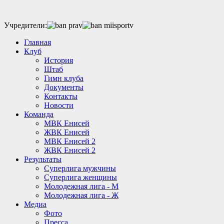
Учредители:
Главная
Клуб
История
Штаб
Гимн клуба
Документы
Контакты
Новости
Команда
МВК Енисей
ЖВК Енисей
МВК Енисей 2
ЖВК Енисей 2
Результаты
Суперлига мужчины
Суперлига женщины
Молодежная лига - М
Молодежная лига - Ж
Медиа
Фото
Пресса