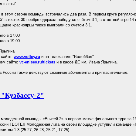
л шести".
 в этом сезоне команды встречались два раза. В первом круге регулярн
й" в гостях 30 ноября одержал победу со счётом 3:1, в ответной игре 14
адке красноярцы также выиграли со счетом 3:1.
ало в 17:00
ало в 19:00
Ярыгина
 сайте:
www.volley.ru
и на телеканале "Волейбол"
шем сайте:
vc-enisey.ru/tickets
и в кассе ДС им. Ивана Ярыгина.
а России также действуют сезонные абонементы и пригласительные.
"Кузбассу-2"
молодежной команды «Енисей-2» в первом матче финального тура за 13
ссии ГЕОТЕК Молодежная лига на своей площадке уступили команде «
четом 1:3 (25:27, 26:28, 25:21, 17:25).