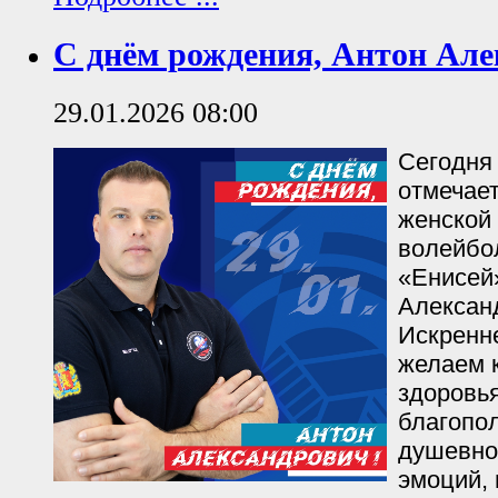
С днём рождения, Антон Але
29.01.2026 08:00
Сегодня
отмечае
женской
волейбо
«Енисей
Алексан
Искренн
желаем к
здоровья
благопол
душевно
эмоций,