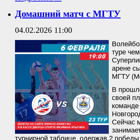
Домашний матч с МГТУ
04.02.2026 11:00
Волейбо
туре че
Суперли
арене с
МГТУ (М
В прошл
своей п
команде 
Новгород
Сейчас 
занимает
турнирной таблице, одержав 2 победы 