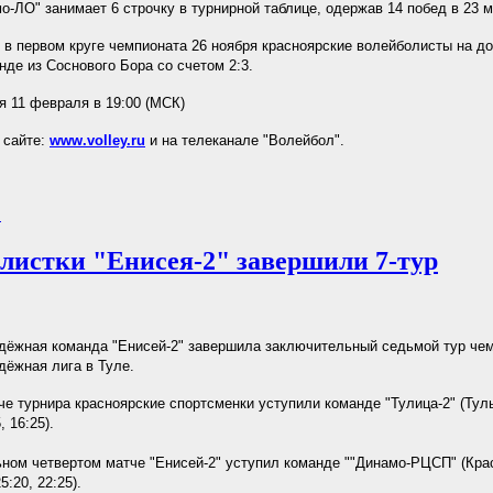
о-ЛО" занимает 6 строчку в турнирной таблице, одержав 14 побед в 23 м
 в первом круге чемпионата 26 ноября красноярские волейболисты на 
нде из Соснового Бора со счетом 2:3.
я 11 февраля в 19:00 (МСК)
 сайте:
www.volley.ru
и на телеканале "Волейбол".
.
листки "Енисея-2" завершили 7-тур
ёжная команда "Енисей-2" завершила заключительный седьмой тур че
ёжная лига в Туле.
че турнира красноярские спортсменки уступили команде "Тулица-2" (Туль
, 16:25).
ном четвертом матче "Енисей-2" уступил команде ""Динамо-РЦСП" (Крас
25:20, 22:25).