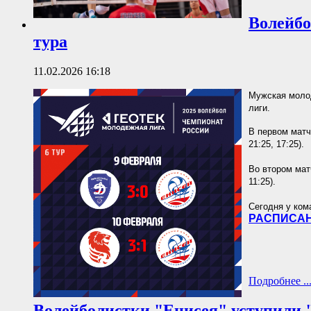
Волейбо
тура
11.02.2026 16:18
Мужская моло
лиги.
В первом матч
21:25, 17:25).
Во втором матч
11:25).
Сегодня у ком
РАСПИСАН
Подробнее ..
Волейболистки "Енисея" уступили 