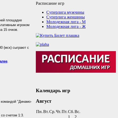
Расписание игр
Суперлига мужчины
Суперлига женщины
шней площадке
Молодежная лига - М
льтативным игроком
Молодежная лига - Ж
а 15 очков.
0 (мск) сыграют с
алее
.
Календарь игр
Август
с командой "Динамо-
Пн.
Вт.
Ср.
Чт.
Пт.
Сб.
Вс.
со счетом 1:3.
1
2