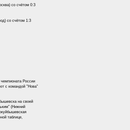
сква) со счётом 0:3
од) со счётом 1:3
е чемпионата России
ют с командой "Нова"
бышевска на своей
ьким" (Нижний
вокуйбышевская
ной таблице,