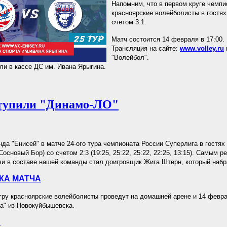
Напомним, что в первом круге чемпи
красноярские волейболисты в гостях
счетом 3:1.
Матч состоится 14 февраля в 17:00.
Трансляция на сайте:
www.volley.ru
"Волейбол".
ли в кассе ДС им. Ивана Ярыгина.
ступили "Динамо-ЛО"
да "Енисей" в матче 24-ого тура чемпионата России Суперлига в гостях
основый Бор) со счетом 2:3 (19:25, 25:22, 25:22, 22:25, 13:15). Самым 
чи в составе нашей команды стал доигровщик Жига Штерн, который набр
КА МАТЧА
у красноярские волейболисты проведут на домашней арене и 14 феврал
а" из Новокуйбышевска.
.