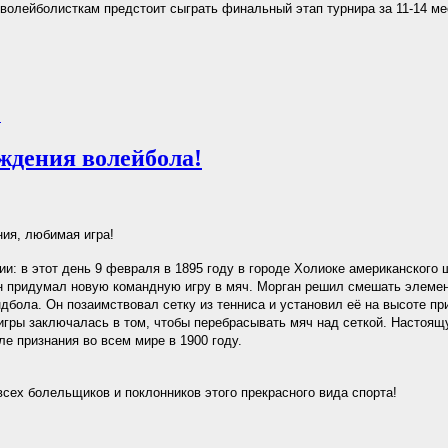
волейболисткам предстоит сыграть финальный этап турнира за 11-14 ме
.
ждения волейбола!
ия, любимая игра!
ии: в этот день 9 февраля в 1895 году в городе Холиоке американского 
 придумал новую командную игру в мяч. Морган решил смешать элемен
ндбола. Он позаимствовал сетку из тенниса и установил её на высоте пр
 игры заключалась в том, чтобы перебрасывать мяч над сеткой. Настоящ
ле признания во всем мире в 1900 году.
сех болельщиков и поклонников этого прекрасного вида спорта!