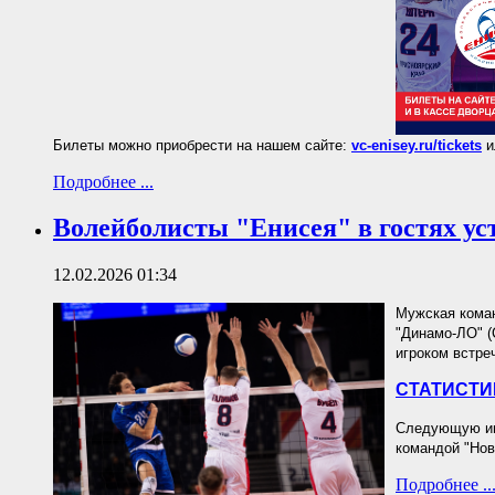
Билеты можно приобрести на нашем сайте:
vc-enisey.ru/tickets
и
Подробнее ...
Волейболисты "Енисея" в гостях у
12.02.2026 01:34
Мужская коман
"Динамо-ЛО" (С
игроком встре
СТАТИСТИ
Следующую игр
командой "Нов
Подробнее ..