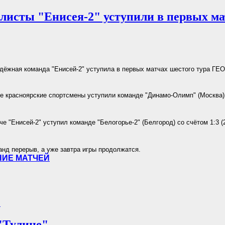
листы "Енисея-2" уступили в первых ма
дёжная команда "Енисей-2" уступила в первых матчах шестого тура Г
е красноярские спортсмены уступили команде "Динамо-Олимп" (Москва) с
е "Енисей-2" уступил команде "Белогорье-2" (Белгород) со счётом 1:3 (25
анд перерыв, а уже завтра игры продолжатся.
ИЕ МАТЧЕЙ
.
"Тулице"