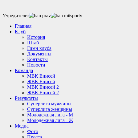
Учредители:
Главная
Клуб
История
Штаб
Гимн клуба
Документы
Контакты
Новости
Команда
МВК Енисей
ЖВК Енисей
МВК Енисей 2
ЖВК Енисей 2
Результаты
Суперлига мужчины
Суперлига женщины
Молодежная лига - М
Молодежная лига - Ж
Медиа
Фото
Пресса