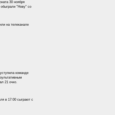
оната 30 ноября
 обыграли "Нову" со
или на телеканале
 уступила команде
результативным
ал 21 очко.
я в 17:00 сыграют с