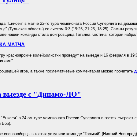
да "Енисей" в матче 22-го тура чемпионата России Суперлига на дома
це" (Тульская область) со счетом 0:3 (19:25, 21:25, 18:25). Самым резу
таве нашей команды стала доигровщица Татьяна Костина, которая набрал
КА МАТЧА
у красноярские волейболистки проведут на выезде и 16 февраля в 19:0
инамо".
рошедшей игре, а также послематчевые комментарии можно прочитать
д
.
а выезде с "Динамо-ЛО"
"Енисея" в 24-ом туре чемпионата России Суперлига в гостях сыграют 
 Бор).
е сосновоборцы в гостях уступили команде "Горький" (Нижний Новгород) 