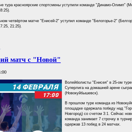
че тура красноярские спортсмены уступили команде "Динамо-Олимп" (Мо
18:25).
ном четвёртом матче "Енисей-2" уступил команде "Белогорье-2" (Белгор
17:25, 21:25).
.
ий матч с "Новой"
4:00
Волейболисты "Енисея" в 25-ом тур
Суперлига на домашней арене сыгра
(Новокуйбышевск).
В прошлом туре команда из Новокуй
площадке одержала победу над "Гор
Новгород) со счетом 3:1. Сейчас но
команда занимает 7 строчку в турнир
одержав 13 побед в 24 матчах.