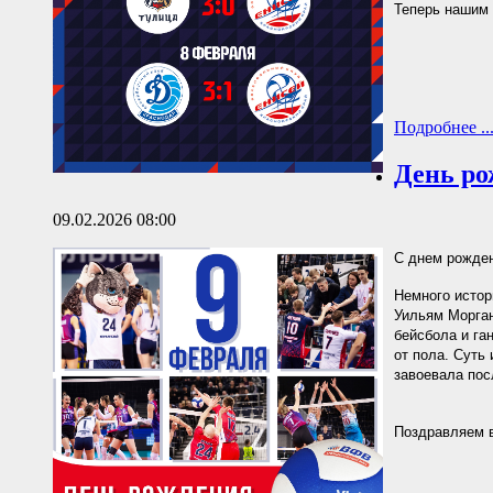
Теперь нашим 
Подробнее ..
День ро
09.02.2026 08:00
С днем рожден
Немного истор
Уильям Морган
бейсбола и га
от пола. Суть
завоевала пос
Поздравляем в