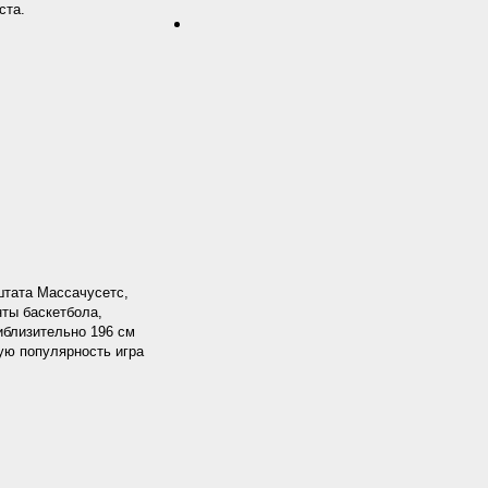
ста.
штата Массачусетс,
ты баскетбола,
иблизительно 196 см
ую популярность игра