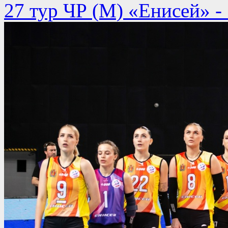
27 тур ЧР (М) «Енисей» -