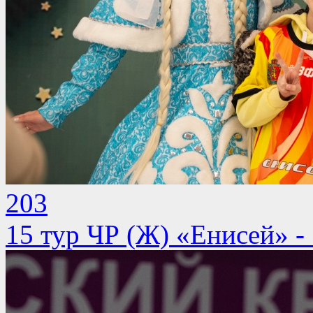
203
15 тур ЧР (Ж) «Енисей» -