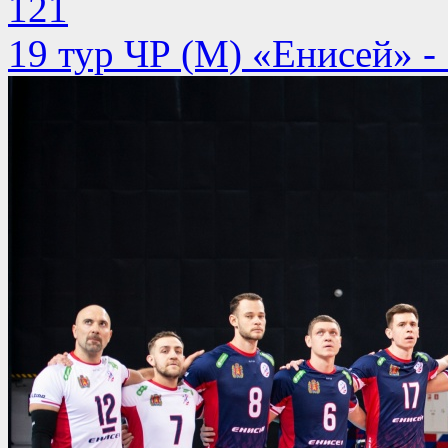
121
19 тур ЧР (М) «Енисей» -