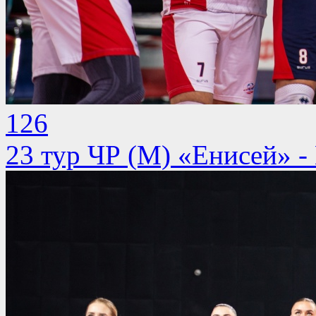
126
23 тур ЧР (М) «Енисей» 