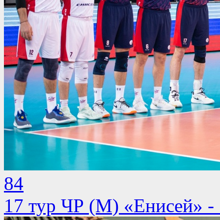
84
17 тур ЧР (М) «Енисей» -