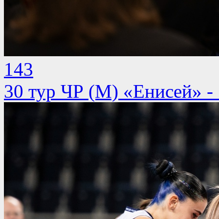
143
30 тур ЧР (М) «Енисей» -