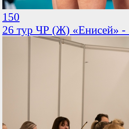
150
26 тур ЧР (Ж) «Енисей» 